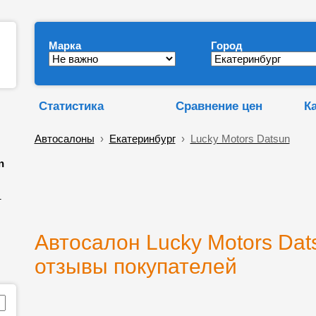
Марка
Город
Статистика
Сравнение цен
К
Автосалоны
›
Екатеринбург
›
Lucky Motors Datsun
n
т
Автосалон Lucky Motors Dats
отзывы покупателей