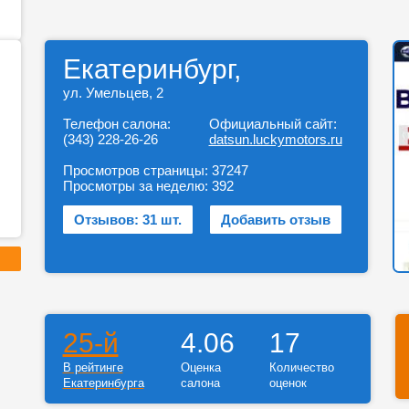
Екатеринбург,
ул. Умельцев, 2
Телефон салона:
Официальный сайт:
(343) 228-26-26
datsun.luckymotors.ru
Просмотров страницы:
37247
Просмотры за неделю:
392
Отзывов: 31 шт.
Добавить отзыв
25-й
4.06
17
В рейтинге
Оценка
Количество
Екатеринбурга
салона
оценок