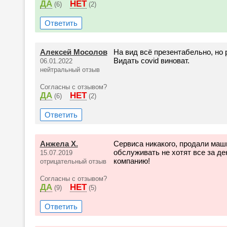
ДА
НЕТ
(6)
(2)
Ответить
Алексей Мосолов
На вид всё презентабельно, но
Видать covid виноват.
06.01.2022
нейтральный отзыв
Согласны с отзывом?
ДА
НЕТ
(6)
(2)
Ответить
Анжела Х.
Сервиса никакого, продали маши
обслуживать не хотят все за де
15.07.2019
компанию!
отрицательный отзыв
Согласны с отзывом?
ДА
НЕТ
(9)
(5)
Ответить