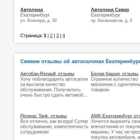
Автоленд
Автоленд Север
Екатеринбург
Екатеринбург
ул. Блюхера, д. 50
пр. Космонавтов, д. 6
Страница:
1
|
2
|
3
|
4
Свежие отзывы об автосалонах Екатеринбур
Автобан-Renault, отзывы
Белая башня, отзывы
Хочу поблагодарить автосалон
Огромное количество
за высокое качество
магазинов с однотипн
обслуживания. Получилось
товаром.
очень быстро сдать автомоб...
Регинас Tank, отзывы
АМК-Екатеринбург, о
Все отлично, как всегда! Супер
Хочется выразить сво
обслуживание, компетентность
впечатления от покуп
сотрудников!
машины. У нас не про
покупка автомобиля, 