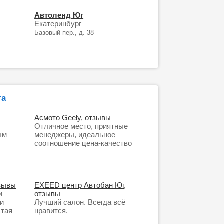
Автоленд Юг
Екатеринбург
Базовый пер., д. 38
га
Асмото Geely, отзывы
Отличное место, приятные
ым
менеджеры, идеальное
соотношение цена-качество
тзывы
EXEED центр Автобан Юг,
и
отзывы
ки
Лучший салон. Всегда всё
стая
нравится.
а