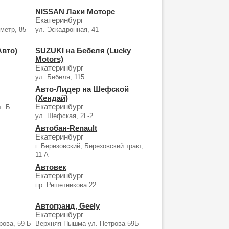
NISSAN Лаки Моторс
Екатеринбург
ометр, 85
ул. Эскадронная, 41
Авто)
SUZUKI на Бебеля (Lucky
Motors)
Екатеринбург
ул. Бебеля, 115
Авто-Лидер на Шефской
(Хендай)
Екатеринбург
т. Б
ул. Шефская, 2Г-2
Автобан-Renault
Екатеринбург
г. Березовский, Березовский тракт,
11 А
Автовек
Екатеринбург
пр. Решетникова 22
Автогранд, Geely
Екатеринбург
рова, 59-Б
Верхняя Пышма ул. Петрова 59Б