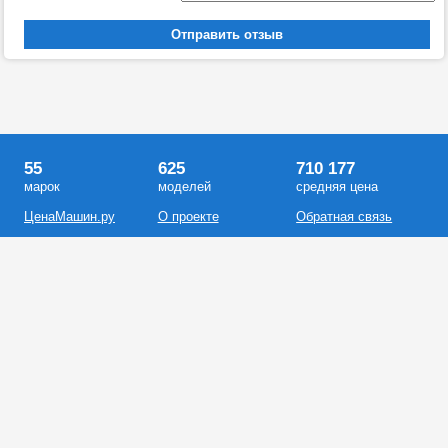
55
625
710 177
марок
моделей
средняя цена
ЦенаМашин.ру
О проекте
Обратная связь