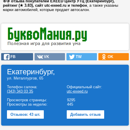
④③ отзыва покупателей EXEED Центр УТЦ (Екатеринбург),
рейтинг (★ 3.83), сайт utc-exeed.ru и телефон
, а также указаны
марки автомобилей, которые продает автосалон.
FB
VK
TW
OK
Екатеринбург,
ул. Металлургов, 65
Телефон салона:
Официальный сайт:
(343) 343 03 35
utc-exeed.ru
Просмотров страницы:
9295
Просмотры за неделю:
445
Отзывов: 43 шт.
Добавить отзыв