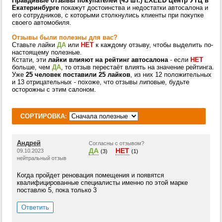
Правдивые отзывы покупателей (43 шт.) EXEED Центр УТЦ в
Екатеринбурге
покажут достоинства и недостатки автосалона и
его сотрудников, с которыми столкнулись клиенты при покупке
своего автомобиля.
Отзывы были полезны для вас?
Ставьте лайки
ДА
или
НЕТ
к каждому отзыву, чтобы выделить по-
настоящему полезные.
Кстати, эти
лайки влияют на рейтинг автосалона
- если
НЕТ
больше, чем
ДА
, то отзыв перестаёт влиять на значение рейтинга.
Уже
25 человек поставили 25 лайков
, из них 12 положительных
и 13 отрицательных - похоже, что отзывы липовые, будьте
осторожны с этим салоном.
СОРТИРОВКА:
Андрей
Согласны с отзывом?
ДА
НЕТ
09.10.2023
(3)
(1)
нейтральный отзыв
Когда пройдет реновация помещения и появятся
квалифицированные специалисты именно по этой марке
поставлю 5, пока только 3
Ответить