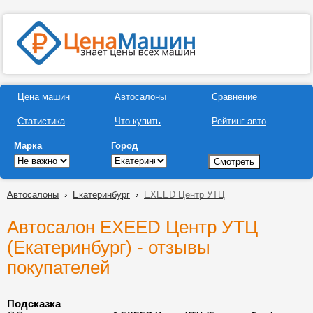
Цена машин
Автосалоны
Сравнение
Статистика
Что купить
Рейтинг авто
Марка
Город
Автосалоны
›
Екатеринбург
›
EXEED Центр УТЦ
Автосалон EXEED Центр УТЦ
(Екатеринбург) - отзывы
покупателей
Подсказка