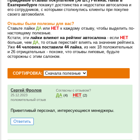
Правдивые отзывы покупателей (96 шт.) Регинас Haval в
Екатеринбурге
покажут достоинства и недостатки автосалона и
его сотрудников, с которыми столкнулись клиенты при покупке
своего автомобиля.
Отзывы были полезны для вас?
Ставьте лайки
ДА
или
НЕТ
к каждому отзыву, чтобы выделить по-
настоящему полезные.
Кстати, эти
лайки влияют на рейтинг автосалона
- если
НЕТ
больше, чем
ДА
, то отзыв перестаёт влиять на значение рейтинга.
Уже
44 человека поставили 44 лайка
, из них 18 положительных
и 26 отрицательных - похоже, что отзывы липовые, будьте
осторожны с этим салоном.
СОРТИРОВКА:
Сергей Фролов
Согласны с отзывом?
ДА
НЕТ
25.12.2023
(4)
(2)
положительный отзыв
Приветливый персонал, интересующиеся менеджеры.
Ответить