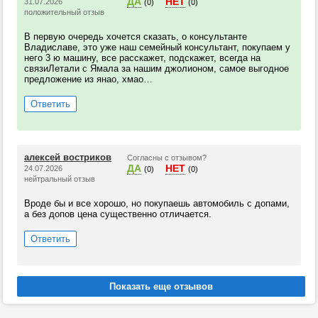
ДА
НЕТ
31.07.2026
(0)
(0)
положительный отзыв
В первую очередь хочется сказать, о консультанте
Владиславе, это уже наш семейный консультант, покупаем у
него 3 ю машину, все расскажет, подскажет, всегда на
связиЛетали с Ямала за нашим джолионом, самое выгодное
предложение из янао, хмао…
Ответить
алексей востриков
Согласны с отзывом?
ДА
НЕТ
24.07.2026
(0)
(0)
нейтральный отзыв
Вроде бы и все хорошо, но покупаешь автомобиль с допами,
а без допов цена существенно отличается.
Ответить