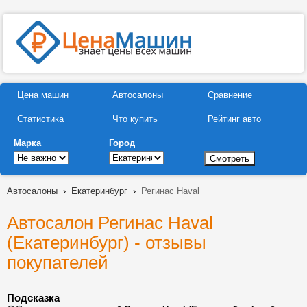
Цена машин
Автосалоны
Сравнение
Статистика
Что купить
Рейтинг авто
Марка
Город
Автосалоны
›
Екатеринбург
›
Регинас Haval
Автосалон Регинас Haval
(Екатеринбург) - отзывы
покупателей
Подсказка