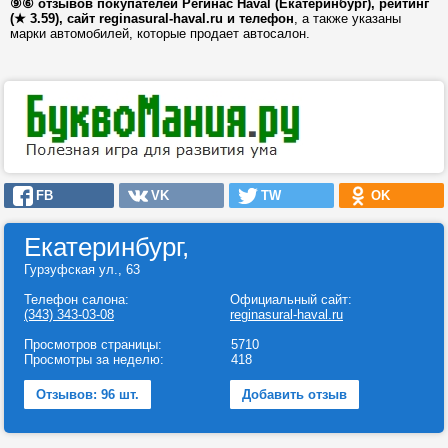
⑨⑥ отзывов покупателей Регинас Haval (Екатеринбург), рейтинг
(★ 3.59), сайт reginasural-haval.ru и телефон
, а также указаны
марки автомобилей, которые продает автосалон.
FB
VK
TW
OK
Екатеринбург,
Гурзуфская ул., 63
Телефон салона:
Официальный сайт:
(343) 343-03-08
reginasural-haval.ru
Просмотров страницы:
5710
Просмотры за неделю:
418
Отзывов: 96 шт.
Добавить отзыв