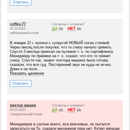
Ответить
coffey-77
Согласны с отзывом?
ДА
НЕТ
05.10.2023
(5)
(0)
нейтральный отзыв
В январе 22 г. купили с супругой НОВЫЙ логан степвей.
Через месяц после покупки, что то снизу начало греметь.
Спустя 3 месяца приехал на нулевое т. о. по сертификату.
Менеджеру по приемке на т. о. сказал, что что то гремит
снизу. Спустя час, может полтора машина была готова,
сказали, что все гуд. Посторонний звук ни куда не исчез.
Дома я не поле...
Показать целиком
Ответить
виктор жмаев
Согласны с отзывом?
ДА
НЕТ
03.02.2023
(5)
(0)
отрицательный отзыв
Менеджеров в салоне много, все вежливые, но пытался
записаться на То, сказали механиков пока нет. Купил меньше