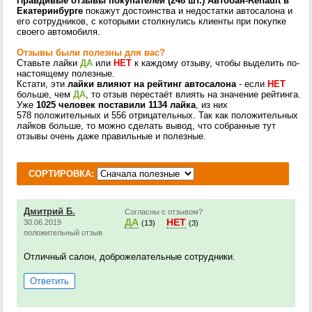
Правдивые отзывы покупателей (248 шт.) Автобан-Renault в
Екатеринбурге
покажут достоинства и недостатки автосалона и
его сотрудников, с которыми столкнулись клиенты при покупке
своего автомобиля.
Отзывы были полезны для вас?
Ставьте лайки
ДА
или
НЕТ
к каждому отзыву, чтобы выделить по-
настоящему полезные.
Кстати, эти
лайки влияют на рейтинг автосалона
- если
НЕТ
больше, чем
ДА
, то отзыв перестаёт влиять на значение рейтинга.
Уже
1025 человек поставили 1134 лайка
, из них
578 положительных и 556 отрицательных. Так как положительных
лайков больше, то можно сделать вывод, что собранные тут
отзывы очень даже правильные и полезные.
СОРТИРОВКА:
Дмитрий Б.
Согласны с отзывом?
ДА
НЕТ
30.06.2019
(13)
(3)
положительный отзыв
Отличный салон, доброжелательные сотрудники.
Ответить