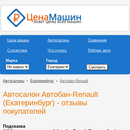
Цена машин
Автосалоны
Сравнение
Статистика
Что купить
Рейтинг авто
Марка
Город
Автосалоны
›
Екатеринбург
›
Автобан-Renault
Автосалон Автобан-Renault
(Екатеринбург) - отзывы
покупателей
Подсказка