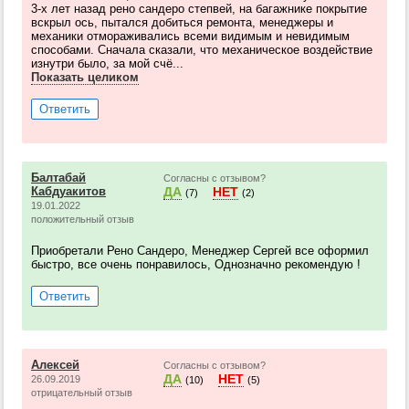
3-х лет назад рено сандеро степвей, на багажнике покрытие
вскрыл ось, пытался добиться ремонта, менеджеры и
механики отмораживались всеми видимым и невидимым
способами. Сначала сказали, что механическое воздействие
изнутри было, за мой счё...
Показать целиком
Ответить
Балтабай
Согласны с отзывом?
Кабдуакитов
ДА
НЕТ
(7)
(2)
19.01.2022
положительный отзыв
Приобретали Рено Сандеро, Менеджер Сергей все оформил
быстро, все очень понравилось, Однозначно рекомендую !
Ответить
Алексей
Согласны с отзывом?
ДА
НЕТ
26.09.2019
(10)
(5)
отрицательный отзыв