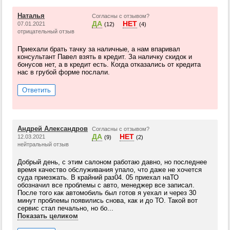
Наталья
Согласны с отзывом?
ДА
НЕТ
07.01.2021
(12)
(4)
отрицательный отзыв
Приехали брать тачку за наличные, а нам впаривал
консультант Павел взять в кредит. За наличку скидок и
бонусов нет, а в кредит есть. Когда отказались от кредита
нас в грубой форме послали.
Ответить
Андрей Александров
Согласны с отзывом?
ДА
НЕТ
12.03.2021
(9)
(2)
нейтральный отзыв
Добрый день, с этим салоном работаю давно, но последнее
время качество обслуживания упало, что даже не хочется
суда приезжать. В крайний раз04. 05 приехал наТО
обозначил все проблемы с авто, менеджер все записал.
После того как автомобиль был готов я уехал и через 30
минут проблемы появились снова, как и до ТО. Такой вот
сервис стал печально, но бо...
Показать целиком