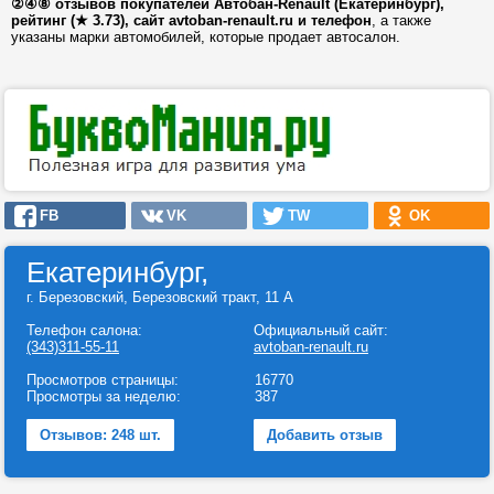
②④⑧ отзывов покупателей Автобан-Renault (Екатеринбург),
рейтинг (★ 3.73), сайт avtoban-renault.ru и телефон
, а также
указаны марки автомобилей, которые продает автосалон.
FB
VK
TW
OK
Екатеринбург,
г. Березовский, Березовский тракт, 11 А
Телефон салона:
Официальный сайт:
(343)311-55-11
avtoban-renault.ru
Просмотров страницы:
16770
Просмотры за неделю:
387
Отзывов: 248 шт.
Добавить отзыв