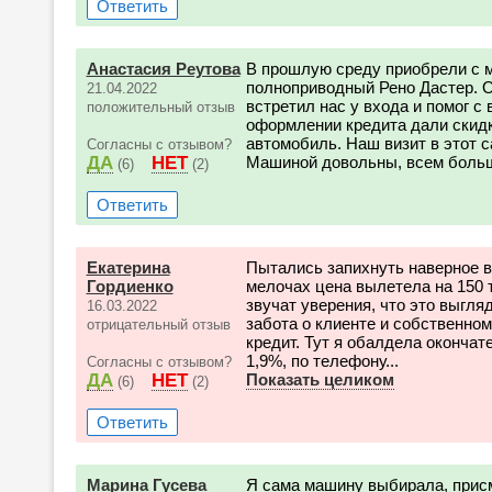
Ответить
Анастасия Реутова
В прошлую среду приобрели с м
полноприводный Рено Дастер. 
21.04.2022
встретил нас у входа и помог 
положительный отзыв
оформлении кредита дали скидк
автомобиль. Наш визит в этот 
Согласны с отзывом?
ДА
НЕТ
Машиной довольны, всем больш
(6)
(2)
Ответить
Екатерина
Пытались запихнуть наверное вс
Гордиенко
мелочах цена вылетела на 150 
звучат уверения, что это выгля
16.03.2022
забота о клиенте и собственно
отрицательный отзыв
кредит. Тут я обалдела окончат
1,9%, по телефону...
Согласны с отзывом?
ДА
НЕТ
Показать целиком
(6)
(2)
Ответить
Марина Гусева
Я сама машину выбирала, присм