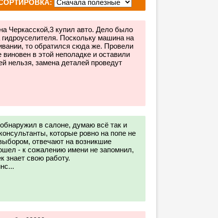
СОРТИРОВКА:
на Черкасской,3 купил авто. Дело было
а гидроуселителя. Поскольку машина на
ивании, то обратился сюда же. Провели
е виновен в этой неполадке и оставили
ей нельзя, замена деталей проведут
обнаружил в салоне, думаю всё так и
консультанты, которые ровно на попе не
 выбором, отвечают на возникшие
ошел - к сожалению имени не запомнил,
к знает свою работу.
с...