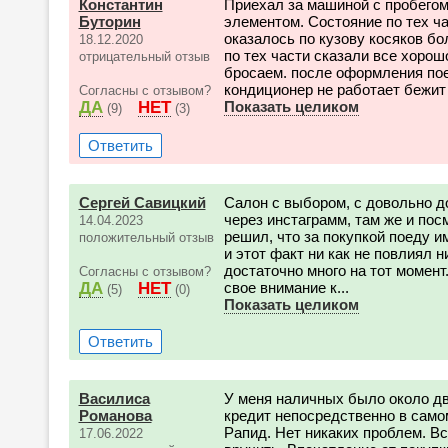
Константин
Приехал за машиной с пробего
Буторин
элементом. Состояние по тех ч
оказалось по кузову косяков бо
18.12.2020
по тех части сказали все хорош
отрицательный отзыв
бросаем. после оформления пое
кондиционер не работает бежит 
Согласны с отзывом?
ДА
НЕТ
Показать целиком
(9)
(3)
Ответить
Сергей Савицкий
Салон с выбором, с довольно д
через инстаграмм, там же и пос
14.04.2023
решил, что за покупкой поеду 
положительный отзыв
и этот факт ни как не повлиял н
достаточно много на тот момен
Согласны с отзывом?
ДА
НЕТ
свое внимание к...
(5)
(0)
Показать целиком
Ответить
Василиса
У меня наличных было около дву
Романова
кредит непосредственно в само
Рапид. Нет никаких проблем. В
17.06.2022