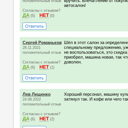
вручить. Впечатление от покуп
положительный отзыв
автосалон!
Согласны с отзывом?
ДА
НЕТ
(5)
(0)
Ответить
Сергей Романьков
Шёл в этот салон за определенно
специальному предложению, уж
28.11.2021
не воспользоваться, это скидка
положительный отзыв
приобрел, машина новая, так чт
доволен.
Согласны с отзывом?
ДА
НЕТ
(6)
(1)
Ответить
Лев Лещенко
Хороший персонал, машину купи
затянул так. И кофе или чего та
24.08.2022
положительный отзыв
Согласны с отзывом?
ДА
НЕТ
(6)
(2)