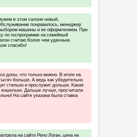
ужем в этом салоне новый,
Обслуживание понравилось, менеджер
с выбором машины и ее оформлением. При
у по госпрограмме на семейный
салон считаю более чем удачным.
ое спасибо!
е допы, что только можно. В итоге на
тысяч больше. А ведь как убедительно
дит стильно и прослужит дольше. Какая
м кошельке. Дальше лучше, просчитали
ельно! На сайте указана была ставка
отрела на сайте Рено Логан, цена не