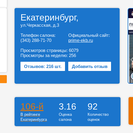
Екатеринбург,
ул.Черкасская, д.3
Телефон салона:
Официальный сайт:
(343) 288-71-70
prime-ekb.ru
Просмотров страницы:
6079
Просмотры за неделю:
256
Отзывов: 216 шт.
Добавить отзыв
106-й
3.16
92
В рейтинге
Оценка
Количество
Екатеринбурга
салона
оценок