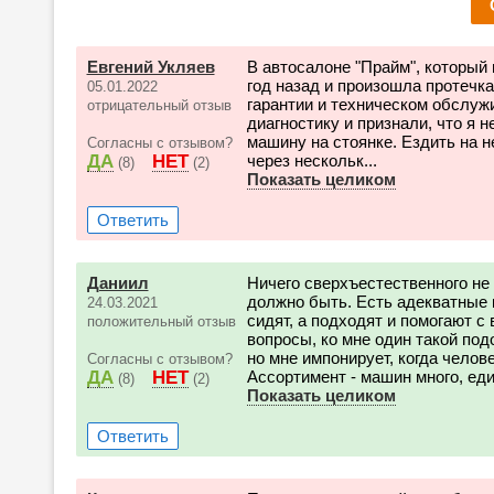
Евгений Укляев
В автосалоне "Прайм", который 
год назад и произошла протечк
05.01.2022
гарантии и техническом обслуж
отрицательный отзыв
диагностику и признали, что я н
машину на стоянке. Ездить на н
Согласны с отзывом?
ДА
НЕТ
через нескольк...
(8)
(2)
Показать целиком
Ответить
Даниил
Ничего сверхъестественного не 
должно быть. Есть адекватные 
24.03.2021
сидят, а подходят и помогают с
положительный отзыв
вопросы, ко мне один такой под
но мне импонирует, когда челове
Согласны с отзывом?
ДА
НЕТ
Ассортимент - машин много, един
(8)
(2)
Показать целиком
Ответить