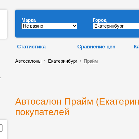
Марка
Город
Статистика
Сравнение цен
К
Автосалоны
›
Екатеринбург
›
Прайм
-
Автосалон Прайм (Екатерин
покупателей