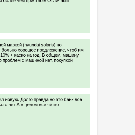
ки более чем приятное! Отличный
й маркой (hyundai solaris) по
 больно хорошее предложение, чтоб им
 10% + каско на год. В общем, машину
о проблем с машиной нет, покупкой
л новую. Долго правда но это банк все
кого нет А в целом все чётко