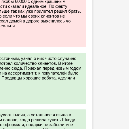
м якобы 60000 с одним крашеным
асти сказали идеальное. По факту
льше так как уже прилетел решил брать.
о если что мы своих клиентов не
хал домой в дороге выяснилось чо
сальни...
остойным, узнал о них чисто случайно
мотрел количество клиентов. В итоге
именно сюда. Приехал перед новым годом
и на ассортимент т. к покупателей было
т. Продавцы хорошие ребята, уделяли
хсот тысяч, а остальное я взяла в
м салоне, когда решила купить Шкоду
се оформили, подарки не забыли мне