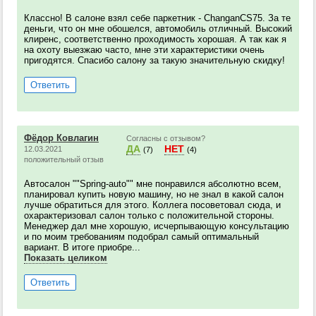
Классно! В салоне взял себе паркетник - ChanganCS75. За те
деньги, что он мне обошелся, автомобиль отличный. Высокий
клиренс, соответственно проходимость хорошая. А так как я
на охоту выезжаю часто, мне эти характеристики очень
пригодятся. Спасибо салону за такую значительную скидку!
Ответить
Фёдор Ковлагин
Согласны с отзывом?
ДА
НЕТ
12.03.2021
(7)
(4)
положительный отзыв
Автосалон ""Spring-auto"" мне понравился абсолютно всем,
планировал купить новую машину, но не знал в какой салон
лучше обратиться для этого. Коллега посоветовал сюда, и
охарактеризовал салон только с положительной стороны.
Менеджер дал мне хорошую, исчерпывающую консультацию
и по моим требованиям подобрал самый оптимальный
вариант. В итоге приобре...
Показать целиком
Ответить