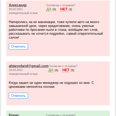
Александр
Согласны с отзывом?
ДА
НЕТ
26.02.2021
(5)
(3)
отрицательный отзыв
Напоролись на их махинации, тоже купили авто на много
завышенной цене, через кредитование, очень умелые
работники по бросания пыли в глаза, вообщем нет слов,
рассказывать не хочется подробно, самый отвратительный
салон!
Ответить
ahtarovfarid@gmail.com
Согласны с отзывом?
ДА
НЕТ
18.03.2021
(5)
(5)
отрицательный отзыв
Когда зашел ни один менеджер не подошел ко мне. С
ценниками непонятка полная.
Ответить
Борис
Согласны с отзывом?