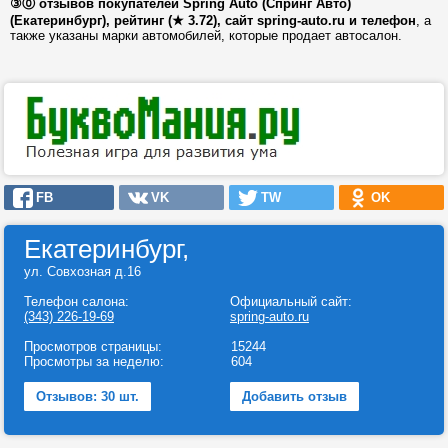
③⓪ отзывов покупателей Spring Auto (Спринг Авто)
(Екатеринбург), рейтинг (★ 3.72), сайт spring-auto.ru и телефон
, а
также указаны марки автомобилей, которые продает автосалон.
FB
VK
TW
OK
Екатеринбург,
ул. Совхозная д.16
Телефон салона:
Официальный сайт:
(343) 226-19-69
spring-auto.ru
Просмотров страницы:
15244
Просмотры за неделю:
604
Отзывов: 30 шт.
Добавить отзыв