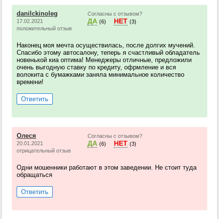
danilckinoleg
Согласны с отзывом?
ДА
НЕТ
17.02.2021
(6)
(3)
положительный отзыв
Наконец моя мечта осуществилась, после долгих мучений.
Спасибо этому автосалону, теперь я счастливый обладатель
новенькой киа оптима! Менеджеры отличные, предложили
очень выгодную ставку по кредиту, офрмление и вся
волокита с бумажками заняла минимальное количество
времени!
Ответить
Олеся
Согласны с отзывом?
ДА
НЕТ
20.01.2021
(6)
(3)
отрицательный отзыв
Одни мошенники работают в этом заведении. Не стоит туда
обращаться
Ответить