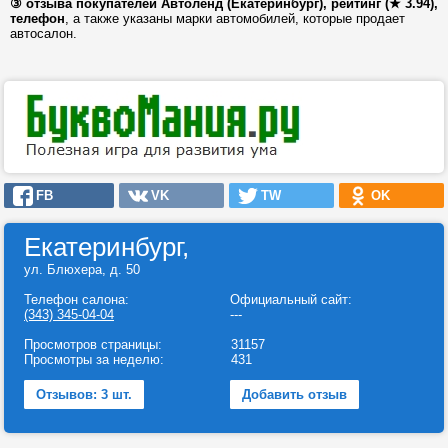
③ отзыва покупателей Автоленд (Екатеринбург), рейтинг (★ 3.94),
телефон
, а также указаны марки автомобилей, которые продает
автосалон.
FB
VK
TW
OK
Екатеринбург,
ул. Блюхера, д. 50
Телефон салона:
Официальный сайт:
(343) 345-04-04
---
Просмотров страницы:
31157
Просмотры за неделю:
431
Отзывов: 3 шт.
Добавить отзыв