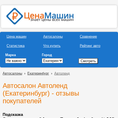
Цена машин
Автосалоны
Сравнение
Статистика
Что купить
Рейтинг авто
Марка
Город
Автосалоны
›
Екатеринбург
›
Автоленд
Автосалон Автоленд
(Екатеринбург) - отзывы
покупателей
Подсказка