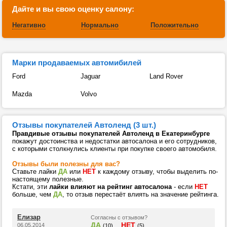
Дайте и вы свою оценку салону:
Негативно
Нормально
Положительно
Марки продаваемых автомибилей
Ford
Jaguar
Land Rover
Mazda
Volvo
Отзывы покупателей Автоленд (3 шт.)
Правдивые отзывы покупателей Автоленд в Екатеринбурге
покажут достоинства и недостатки автосалона и его сотрудников,
с которыми столкнулись клиенты при покупке своего автомобиля.
Отзывы были полезны для вас?
Ставьте лайки
ДА
или
НЕТ
к каждому отзыву, чтобы выделить по-
настоящему полезные.
Кстати, эти
лайки влияют на рейтинг автосалона
- если
НЕТ
больше, чем
ДА
, то отзыв перестаёт влиять на значение рейтинга.
Елизар
Согласны с отзывом?
ДА
НЕТ
06.05.2014
(10)
(5)