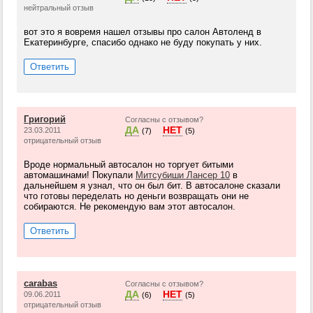
нейтральный отзыв
вот это я вовремя нашел отзывы про салон Автоленд в
Екатеринбурге, спасибо однако не буду покупать у них.
Ответить
Григорий
Согласны с отзывом?
ДА
НЕТ
23.03.2011
(7)
(5)
отрицательный отзыв
Вроде нормальный автосалон но торгует битыми
автомашинами! Покупали
Митсубиши Лансер 10
в
дальнейшем я узнал, что он был бит. В автосалоне сказали
что готовы переделать но деньги возвращать они не
собираются. Не рекомендую вам этот автосалон.
Ответить
carabas
Согласны с отзывом?
ДА
НЕТ
09.06.2011
(6)
(5)
отрицательный отзыв