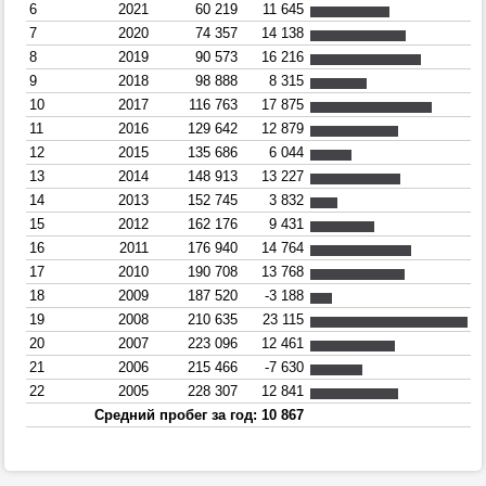
6
2021
60 219
11 645
7
2020
74 357
14 138
8
2019
90 573
16 216
9
2018
98 888
8 315
10
2017
116 763
17 875
11
2016
129 642
12 879
12
2015
135 686
6 044
13
2014
148 913
13 227
14
2013
152 745
3 832
15
2012
162 176
9 431
16
2011
176 940
14 764
17
2010
190 708
13 768
18
2009
187 520
-3 188
19
2008
210 635
23 115
20
2007
223 096
12 461
21
2006
215 466
-7 630
22
2005
228 307
12 841
Средний пробег за год: 10 867