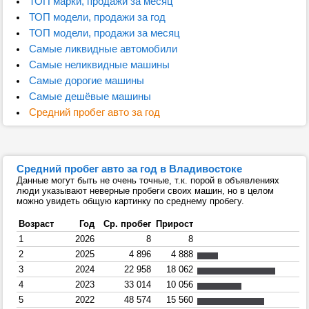
ТОП марки, продажи за месяц
ТОП модели, продажи за год
ТОП модели, продажи за месяц
Самые ликвидные автомобили
Самые неликвидные машины
Самые дорогие машины
Самые дешёвые машины
Средний пробег авто за год
Средний пробег авто за год в Владивостоке
Данные могут быть не очень точные, т.к. порой в объявлениях
люди указывают неверные пробеги своих машин, но в целом
можно увидеть общую картинку по среднему пробегу.
Возраст
Год
Ср. пробег
Прирост
1
2026
8
8
2
2025
4 896
4 888
3
2024
22 958
18 062
4
2023
33 014
10 056
5
2022
48 574
15 560