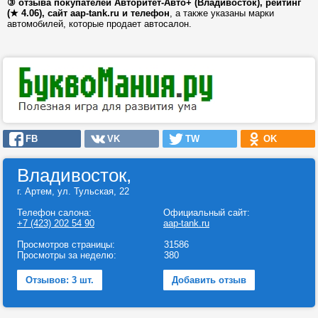
③ отзыва покупателей Авторитет-Авто+ (Владивосток), рейтинг
(★ 4.06), сайт aap-tank.ru и телефон
, а также указаны марки
автомобилей, которые продает автосалон.
FB
VK
TW
OK
Владивосток,
г. Артем, ул. Тульская, 22
Телефон салона:
Официальный сайт:
+7 (423) 202 54 90
aap-tank.ru
Просмотров страницы:
31586
Просмотры за неделю:
380
Отзывов: 3 шт.
Добавить отзыв