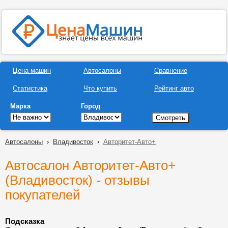
Цена машин
Автосалоны
Сравнение
Статистика
Что купить
Рейтинг авто
Марка
Город
Автосалоны
›
Владивосток
›
Авторитет-Авто+
Автосалон Авторитет-Авто+
(Владивосток) - отзывы
покупателей
Подсказка