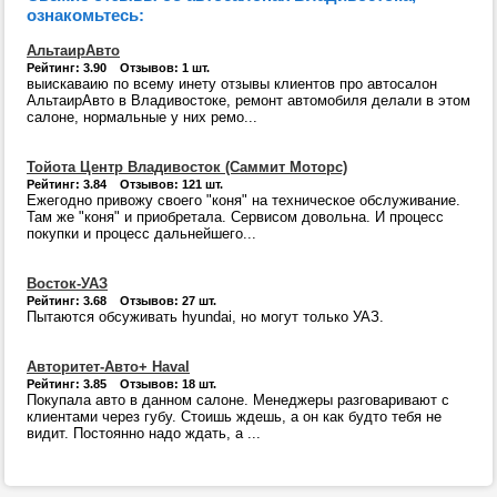
ознакомьтесь:
АльтаирАвто
Рейтинг: 3.90 Отзывов: 1 шт.
выискаваию по всему инету отзывы клиентов про автосалон
АльтаирАвто в Владивостоке, ремонт автомобиля делали в этом
салоне, нормальные у них ремо...
Тойота Центр Владивосток (Саммит Моторс)
Рейтинг: 3.84 Отзывов: 121 шт.
Ежегодно привожу своего "коня" на техническое обслуживание.
Там же "коня" и приобретала. Сервисом довольна. И процесс
покупки и процесс дальнейшего...
Восток-УАЗ
Рейтинг: 3.68 Отзывов: 27 шт.
Пытаются обсуживать hyundai, но могут только УАЗ.
Авторитет-Авто+ Haval
Рейтинг: 3.85 Отзывов: 18 шт.
Покупала авто в данном салоне. Менеджеры разговаривают с
клиентами через губу. Стоишь ждешь, а он как будто тебя не
видит. Постоянно надо ждать, а ...