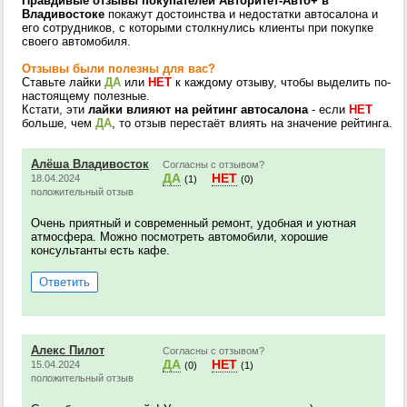
Правдивые отзывы покупателей Авторитет-Авто+ в
Владивостоке
покажут достоинства и недостатки автосалона и
его сотрудников, с которыми столкнулись клиенты при покупке
своего автомобиля.
Отзывы были полезны для вас?
Ставьте лайки
ДА
или
НЕТ
к каждому отзыву, чтобы выделить по-
настоящему полезные.
Кстати, эти
лайки влияют на рейтинг автосалона
- если
НЕТ
больше, чем
ДА
, то отзыв перестаёт влиять на значение рейтинга.
Алёша Владивосток
Согласны с отзывом?
ДА
НЕТ
18.04.2024
(1)
(0)
положительный отзыв
Очень приятный и современный ремонт, удобная и уютная
атмосфера. Можно посмотреть автомобили, хорошие
консультанты есть кафе.
Ответить
Алекс Пилот
Согласны с отзывом?
ДА
НЕТ
15.04.2024
(0)
(1)
положительный отзыв