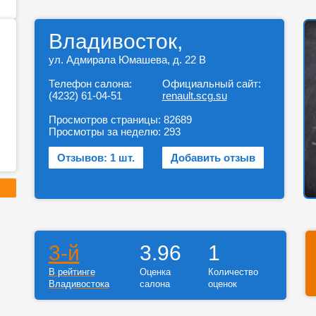
Владивосток,
ул. Адмирала Юмашева, д. 22 В
Телефон салона:
Официальный сайт:
(4232) 61-04-51
renault.scg.su
Просмотров страницы:
82689
Просмотры за неделю:
293
Отзывов: 1 шт.
Добавить отзыв
3-й
3.96
1
В рейтинге
Оценка
Количество
Владивостока
салона
оценок