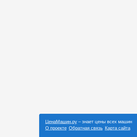
ЦенаМашин.ру
– знает цены всех машин
О проекте
Обратная связь
Карта сайта