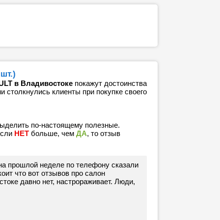
шт.)
ULT в Владивостоке
покажут достоинства
ми столкнулись клиенты при покупке своего
выделить по-настоящему полезные.
если
НЕТ
больше, чем
ДА
, то отзыв
на прошлой неделе по телефону сказали
оит что вот отзывов про салон
оке давно нет, настрораживает. Люди,