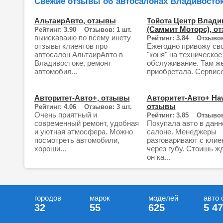
Свежие отзывы об автосалонах Владивосток
АльтаирАвто, отзывы
Тойота Центр Влади
(Саммит Моторс), о
Рейтинг: 3.90 Отзывов: 1 шт.
выискаваию по всему инету
Рейтинг: 3.84 Отзывов
отзывы клиентов про
Ежегодно привожу св
автосалон АльтаирАвто в
"коня" на техническое
Владивостоке, ремонт
обслуживание. Там же
автомобил...
приобретала. Сервисо
Авторитет-Авто+, отзывы
Авторитет-Авто+ Hav
отзывы
Рейтинг: 4.06 Отзывов: 3 шт.
Очень приятный и
Рейтинг: 3.85 Отзывов
современный ремонт, удобная
Покупала авто в дан
и уютная атмосфера. Можно
салоне. Менеджеры
посмотреть автомобили,
разговаривают с клие
хороши...
через губу. Стоишь ж
он ка...
городов
марок
моделей
авто 
32
55
625
5 4