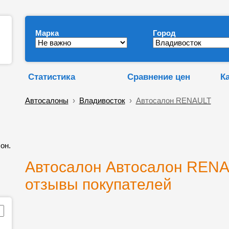
Марка
Город
Статистика
Сравнение цен
К
Автосалоны
›
Владивосток
›
Автосалон RENAULT
он.
Автосалон Автосалон RENAU
отзывы покупателей