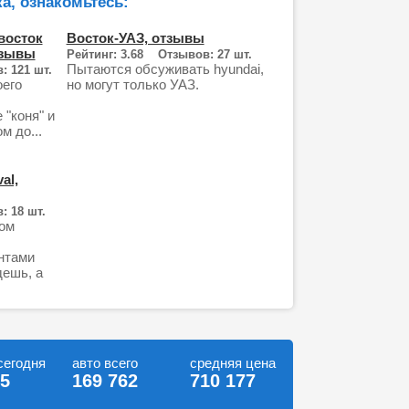
а, ознакомьтесь:
восток
Восток-УАЗ, отзывы
тзывы
Рейтинг: 3.68 Отзывов: 27 шт.
Пытаются обсуживать hyundai,
: 121 шт.
оего
но могут только УАЗ.
 "коня" и
м до...
al,
: 18 шт.
ном
нтами
дешь, а
сегодня
авто всего
средняя цена
75
169 762
710 177