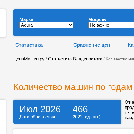
Марка
Модель
Статистика
Сравнение цен
Ка
ЦенаМашин.ру
Статистика Владивостока
/
/ Количество ма
Количество машин по годам
Отч
Июл 2026
466
про
т.к.
Дата обновления
2021 год (шт.)
найд