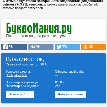
① отзыв покупателей Пасифик Авто Владивосток (Владивосток),
рейтинг (★ 3.95), телефон
, а также указаны марки автомобилей,
которые продает автосалон.
FB
VK
TW
OK
Владивосток,
Океанский проспект, д. 98 А
Телефон салона:
Официальный сайт:
(4232) 45-92-89
---
Просмотров страницы:
84585
Просмотры за неделю:
285
Отзывов: 1 шт.
Добавить отзыв