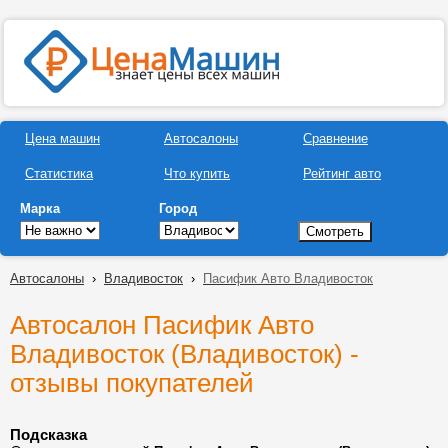
Цена машин
Автосалоны
Сравнение
Статистика
Что купить
Рейтинг авто
Марка
Город
Автосалоны
›
Владивосток
›
Пасифик Авто Владивосток
Автосалон Пасифик Авто
Владивосток (Владивосток) -
отзывы покупателей
Подсказка