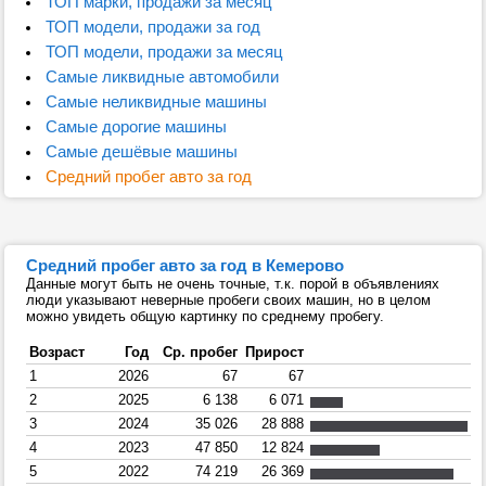
ТОП марки, продажи за месяц
ТОП модели, продажи за год
ТОП модели, продажи за месяц
Самые ликвидные автомобили
Самые неликвидные машины
Самые дорогие машины
Самые дешёвые машины
Средний пробег авто за год
Средний пробег авто за год в Кемерово
Данные могут быть не очень точные, т.к. порой в объявлениях
люди указывают неверные пробеги своих машин, но в целом
можно увидеть общую картинку по среднему пробегу.
Возраст
Год
Ср. пробег
Прирост
1
2026
67
67
2
2025
6 138
6 071
3
2024
35 026
28 888
4
2023
47 850
12 824
5
2022
74 219
26 369