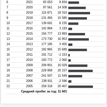
6
2021
83 053
8 834
7
2020
97 561
14 508
8
2019
115 871
18 310
9
2018
131 456
15 585
10
2017
139 691
8 235
11
2016
142 884
3 193
12
2015
156 777
13 893
13
2014
173 730
16 953
14
2013
177 185
3 455
15
2012
192 865
15 680
16
2011
191 712
-1 153
17
2010
193 772
2 060
18
2009
209 801
16 029
19
2008
229 958
20 157
20
2007
241 507
11 549
21
2006
238 911
-2 596
22
2005
259 318
20 407
Средний пробег за год: 11 601