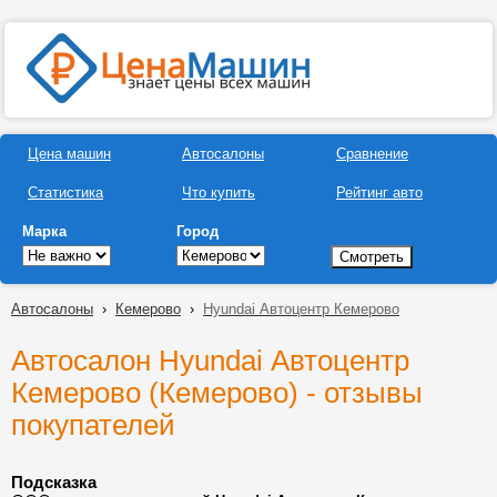
Цена машин
Автосалоны
Сравнение
Статистика
Что купить
Рейтинг авто
Марка
Город
Автосалоны
›
Кемерово
›
Hyundai Автоцентр Кемерово
Автосалон Hyundai Автоцентр
Кемерово (Кемерово) - отзывы
покупателей
Подсказка