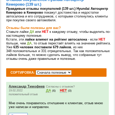
Кемерово (139 шт.)
Правдивые отзывы покупателей (139 шт.) Hyundai Автоцентр
Кемерово в Кемерово
покажут достоинства и недостатки
автосалона и его сотрудников, с которыми столкнулись клиенты
при покупке своего автомобиля.
Отзывы были полезны для вас?
Ставьте лайки
ДА
или
НЕТ
к каждому отзыву, чтобы выделить по-
настоящему полезные.
Кстати, эти
лайки влияют на рейтинг автосалона
- если
НЕТ
больше, чем
ДА
, то отзыв перестаёт влиять на значение рейтинга.
Уже
635 человек поставили 679 лайков
, из них
348 положительных и 331 отрицательных. Так как положительных
лайков больше, то можно сделать вывод, что собранные тут
отзывы очень даже правильные и полезные.
СОРТИРОВКА:
Александр Тимофеев
Согласны с отзывом?
ДА
НЕТ
19.02.2022
(6)
(0)
положительный отзыв
Мне очень понравилось отнлшение к клиентам, отзыв мною
уже написан и направлен.