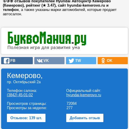
①③⑨ отзывов покупателей Hyundai Автоцентр Кемерово
(Кемерово), рейтинг (★ 3.47), сайт hyundai-kemerovo.ru и
телефон
, а также указаны марки автомобилей, которые продает
автосалон.
FB
VK
TW
OK
Кемерово,
пр. Октябрьский 2а
Телефон салона:
Официальный сайт:
(3842) 45-01-02
hyundai-kemerovo.ru
Просмотров страницы:
72084
Просмотры за неделю:
277
Отзывов: 139 шт.
Добавить отзыв