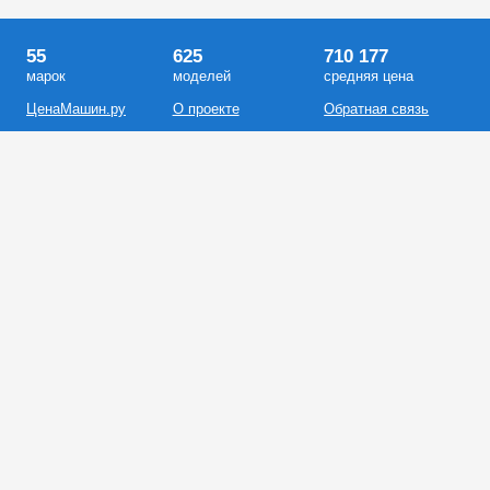
55
625
710 177
марок
моделей
средняя цена
ЦенаМашин.ру
О проекте
Обратная связь