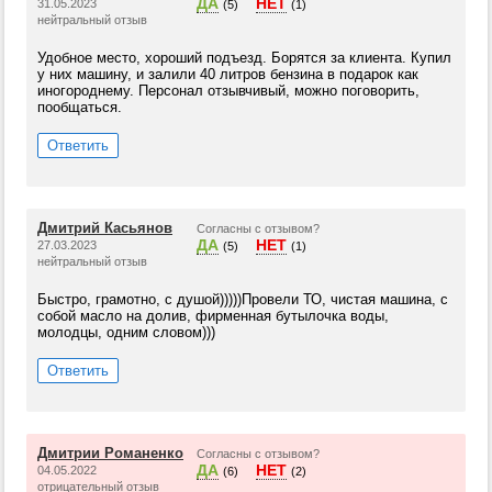
ДА
НЕТ
31.05.2023
(5)
(1)
нейтральный отзыв
Удобное место, хороший подъезд. Борятся за клиента. Купил
у них машину, и залили 40 литров бензина в подарок как
иногороднему. Персонал отзывчивый, можно поговорить,
пообщаться.
Ответить
Дмитрий Касьянов
Согласны с отзывом?
ДА
НЕТ
27.03.2023
(5)
(1)
нейтральный отзыв
Быстро, грамотно, с душой)))))Провели ТО, чистая машина, с
собой масло на долив, фирменная бутылочка воды,
молодцы, одним словом)))
Ответить
Дмитрии Романенко
Согласны с отзывом?
ДА
НЕТ
04.05.2022
(6)
(2)
отрицательный отзыв