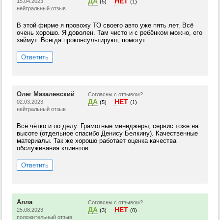
ДА
НЕТ
15.04.2023
(5)
(1)
нейтральный отзыв
В этой фирме я провожу ТО своего авто уже пять лет. Всё
очень хорошо. Я доволен. Там чисто и с ребёнком можно, его
займут. Всегда проконсультируют, помогут.
Ответить
Олег Мазалевский
Согласны с отзывом?
ДА
НЕТ
02.03.2023
(5)
(1)
нейтральный отзыв
Всё чётко и по делу. Грамотные менеджеры, сервис тоже на
высоте (отдельное спасибо Денису Белкину). Качественные
материалы. Так же хорошо работает оценка качества
обслуживания клиентов.
Ответить
Алла
Согласны с отзывом?
ДА
НЕТ
25.08.2023
(3)
(0)
положительный отзыв