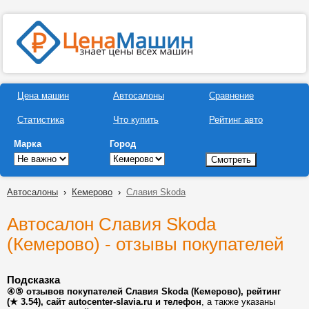
Цена машин
Автосалоны
Сравнение
Статистика
Что купить
Рейтинг авто
Марка
Город
Автосалоны
›
Кемерово
›
Славия Skoda
Автосалон Славия Skoda
(Кемерово) - отзывы покупателей
Подсказка
④⑤ отзывов покупателей Славия Skoda (Кемерово), рейтинг
(★ 3.54), сайт autocenter-slavia.ru и телефон
, а также указаны