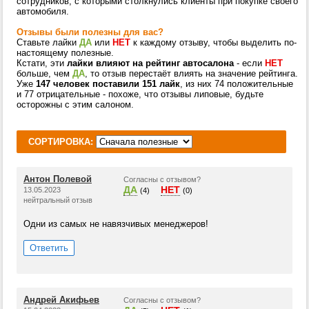
сотрудников, с которыми столкнулись клиенты при покупке своего
автомобиля.
Отзывы были полезны для вас?
Ставьте лайки
ДА
или
НЕТ
к каждому отзыву, чтобы выделить по-
настоящему полезные.
Кстати, эти
лайки влияют на рейтинг автосалона
- если
НЕТ
больше, чем
ДА
, то отзыв перестаёт влиять на значение рейтинга.
Уже
147 человек поставили 151 лайк
, из них 74 положительные
и 77 отрицательные - похоже, что отзывы липовые, будьте
осторожны с этим салоном.
СОРТИРОВКА:
Антон Полевой
Согласны с отзывом?
ДА
НЕТ
13.05.2023
(4)
(0)
нейтральный отзыв
Одни из самых не навязчивых менеджеров!
Ответить
Андрей Акифьев
Согласны с отзывом?