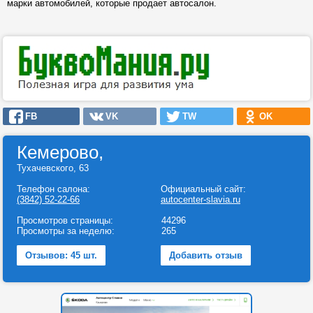
марки автомобилей, которые продает автосалон.
FB
VK
TW
OK
Кемерово,
Тухачевского, 63
Телефон салона:
Официальный сайт:
(3842) 52-22-66
autocenter-slavia.ru
Просмотров страницы:
44296
Просмотры за неделю:
265
Отзывов: 45 шт.
Добавить отзыв