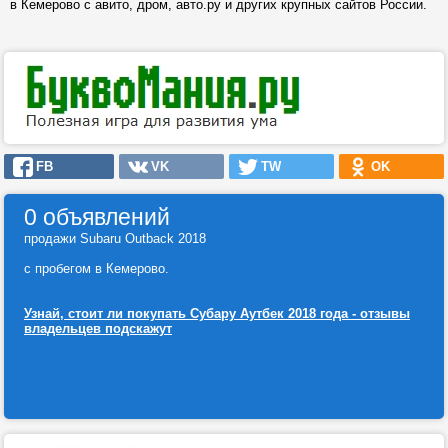
в Кемерово с авито, дром, авто.ру и других крупных сайтов России.
FB
VK
TW
OK
0 объявлений
продажи Subaru Outback 2018
с пробегом в Кемерово.
Узнай, стоит ли покупать Субару Аутбек 2018 года - отзывы
владельцев подскажут