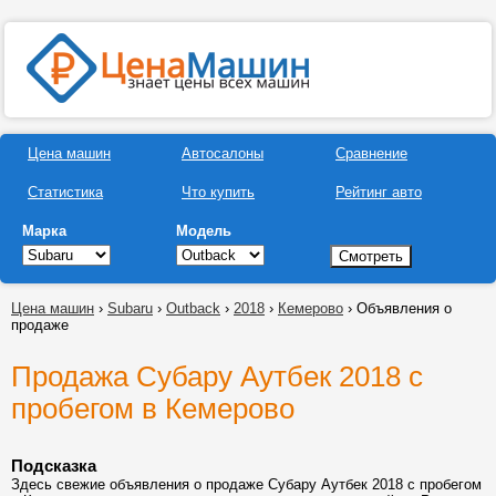
Цена машин
Автосалоны
Сравнение
Статистика
Что купить
Рейтинг авто
Марка
Модель
Цена машин
›
Subaru
›
Outback
›
2018
›
Кемерово
› Объявления о
продаже
Продажа Субару Аутбек 2018 с
пробегом в Кемерово
Подсказка
Здесь свежие объявления о продаже Субару Аутбек 2018 с пробегом