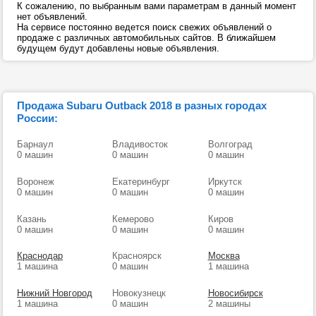
К сожалению, по выбранным вами параметрам в данный момент
нет объявлений.
На сервисе постоянно ведется поиск свежих объявлений о
продаже с различных автомобильных сайтов. В ближайшем
будущем будут добавлены новые объявления.
Продажа Subaru Outback 2018 в разных городах
России:
Барнаул
Владивосток
Волгоград
0 машин
0 машин
0 машин
Воронеж
Екатеринбург
Иркутск
0 машин
0 машин
0 машин
Казань
Кемерово
Киров
0 машин
0 машин
0 машин
Краснодар
Красноярск
Москва
1 машина
0 машин
1 машина
Нижний Новгород
Новокузнецк
Новосибирск
1 машина
0 машин
2 машины