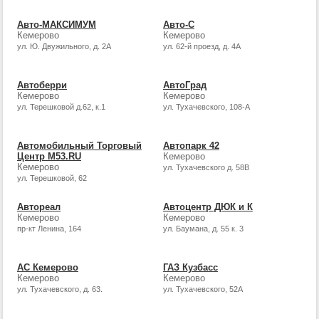
Авто-МАКСИМУМ
Авто-С
Кемерово
Кемерово
ул. Ю. Двужильного, д. 2А
ул. 62-й проезд, д. 4A
Автоберри
АвтоГрад
Кемерово
Кемерово
ул. Терешковой д.62, к.1
ул. Тухачевского, 108-А
Автомобильный Торговый
Автопарк 42
Центр М53.RU
Кемерово
Кемерово
ул. Тухачевского д. 58В
ул. Терешковой, 62
Автореал
Автоцентр ДЮК и К
Кемерово
Кемерово
пр-кт Ленина, 164
ул. Баумана, д. 55 к. 3
АС Кемерово
ГАЗ Кузбасс
Кемерово
Кемерово
ул. Тухачевского, д. 63.
ул. Тухачевского, 52А