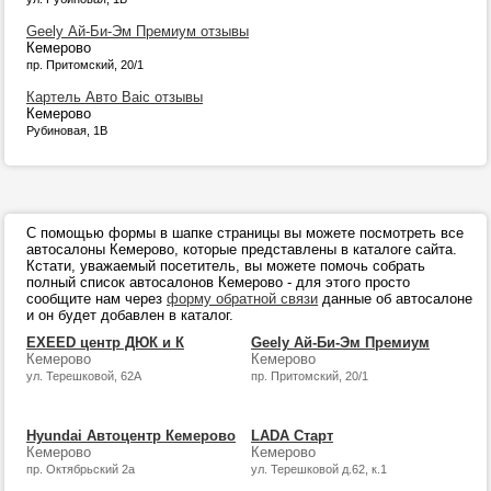
Geely Ай-Би-Эм Премиум отзывы
Кемерово
пр. Притомский, 20/1
Картель Авто Baic отзывы
Кемерово
Рубиновая, 1В
С помощью формы в шапке страницы вы можете посмотреть все
автосалоны Кемерово, которые представлены в каталоге сайта.
Кстати, уважаемый посетитель, вы можете помочь собрать
полный список автосалонов Кемерово - для этого просто
сообщите нам через
форму обратной связи
данные об автосалоне
и он будет добавлен в каталог.
EXEED центр ДЮК и К
Geely Ай-Би-Эм Премиум
Кемерово
Кемерово
ул. Терешковой, 62А
пр. Притомский, 20/1
Hyundai Автоцентр Кемерово
LADA Старт
Кемерово
Кемерово
пр. Октябрьский 2а
ул. Терешковой д.62, к.1