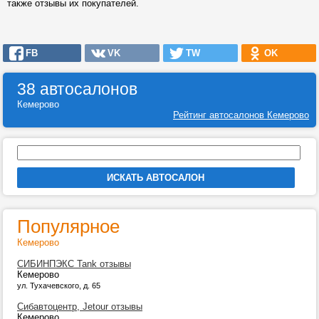
также отзывы их покупателей.
FB
VK
TW
OK
38 автосалонов
Кемерово
Рейтинг автосалонов Кемерово
Популярное
Кемерово
СИБИНПЭКС Tank отзывы
Кемерово
ул. Тухачевского, д. 65
Сибавтоцентр, Jetour отзывы
Кемерово