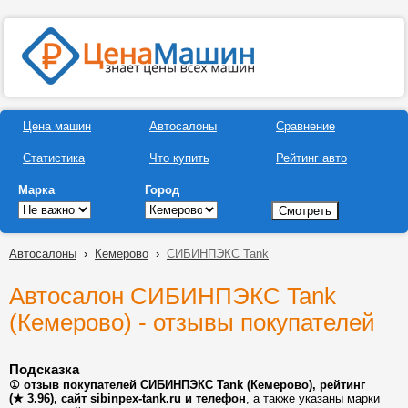
Цена машин
Автосалоны
Сравнение
Статистика
Что купить
Рейтинг авто
Марка
Город
Автосалоны
›
Кемерово
›
СИБИНПЭКС Tank
Автосалон СИБИНПЭКС Tank
(Кемерово) - отзывы покупателей
Подсказка
① отзыв покупателей СИБИНПЭКС Tank (Кемерово), рейтинг
(★ 3.96), сайт sibinpex-tank.ru и телефон
, а также указаны марки