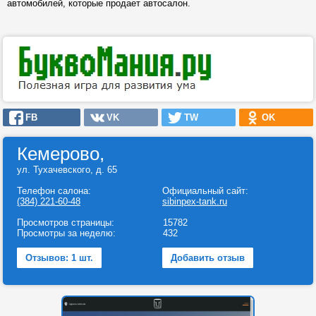
автомобилей, которые продает автосалон.
FB
VK
TW
OK
Кемерово,
ул. Тухачевского, д. 65
Телефон салона:
Официальный сайт:
(384) 221-60-48
sibinpex-tank.ru
Просмотров страницы:
15782
Просмотры за неделю:
432
Отзывов: 1 шт.
Добавить отзыв