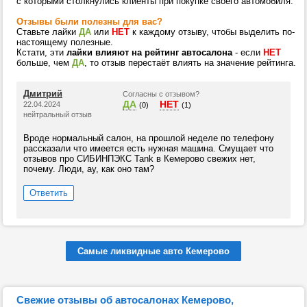
с которыми столкнулись клиенты при покупке своего автомобиля.
Отзывы были полезны для вас?
Ставьте лайки
ДА
или
НЕТ
к каждому отзыву, чтобы выделить по-
настоящему полезные.
Кстати, эти
лайки влияют на рейтинг автосалона
- если
НЕТ
больше, чем
ДА
, то отзыв перестаёт влиять на значение рейтинга.
Дмитрий
Согласны с отзывом?
ДА
НЕТ
22.04.2024
(0)
(1)
нейтральный отзыв
Вроде нормальный салон, на прошлой неделе по телефону
рассказали что имеется есть нужная машина. Смущает что
отзывов про СИБИНПЭКС Tank в Кемерово свежих нет,
почему. Люди, ау, как оно там?
Ответить
Самые ликвидные авто Кемерово
Свежие отзывы об автосалонах Кемерово,