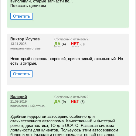
выполнили, старые запчасти по...
Показать целиком
Ответить
Виктор Исупов
Согласны с отзывом?
ДА
НЕТ
13.11.2023
(4)
(0)
нейтральный отзыв
Некоторый персонал хороший, приветливый, отзывчатый. Но
есть и хитрые.
Ответить
Валерий
Согласны с отзывом?
ДА
НЕТ
21.09.2019
(9)
(5)
положительный отзыв
Удобный недорогой автосервис особенно для
отеччественного автоппрома. Качественный и бысстрый
ремонт, диагностика, ТО для ОСАГО. Развитая система
лояльности для клиентов. Пользуюсь этим автосервисом
более 5 лет. Бывали и некие накладки, но всё решалось