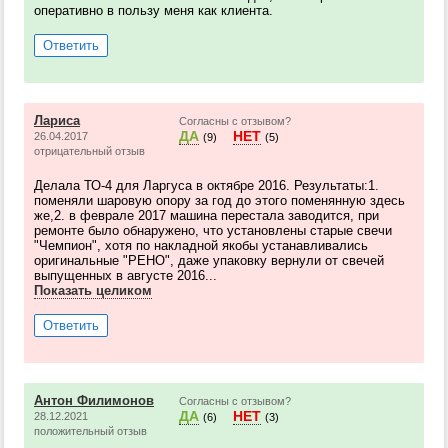
оперативно в пользу меня как клиента.
Ответить
Лариса
Согласны с отзывом?
ДА
НЕТ
26.04.2017
(9)
(5)
отрицательный отзыв
Делала ТО-4 для Ларгуса в октябре 2016. Результаты:1.
поменяли шаровую опору за год до этого поменянную здесь
же,2. в феврале 2017 машина перестала заводится, при
ремонте было обнаружено, что установлены старые свечи
"Чемпион", хотя по накладной якобы устанавливались
оригинальные "РЕНО", даже упаковку вернули от свечей
выпущенных в августе 2016...
Показать целиком
Ответить
Антон Филимонов
Согласны с отзывом?
ДА
НЕТ
28.12.2021
(6)
(3)
положительный отзыв