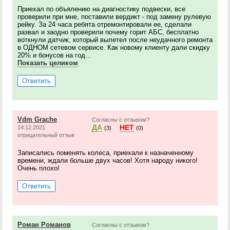
Приехал по объялению на диагностику подвески, все
проверили при мне, поставили вердикт - под замену рулевую
рейку. За 24 часа ребята отремонтировали ее, сделали
развал и заодно проверили почему горит АБС, бесплатно
воткнули датчик, который вылетел после неудачного ремонта
в ОДНОМ сетевом сервисе. Как новому клиенту дали скидку
20% и бонусов на год...
Показать целиком
Ответить
Vdm Grache
Согласны с отзывом?
ДА
НЕТ
14.12.2021
(3)
(0)
отрицательный отзыв
Записались поменять колеса, приехали к назначенному
времени, ждали больше двух часов! Хотя народу никого!
Очень плохо!
Ответить
Роман Романов
Согласны с отзывом?