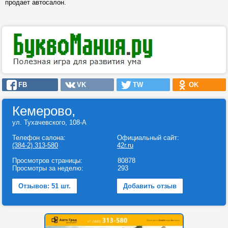
продает автосалон.
FB
VK
TW
OK
Кемерово,
ул. Тухачевского, 108-А
Телефон салона:
Официальный сайт:
(384-2) 313-580
42r.ru
Просмотров страницы:
80878
Просмотры за неделю:
293
Отзывов: 51 шт.
Добавить отзыв