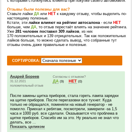
с которыми столкнулись клиенты при покупке своего автомобиля.
Отзывы были полезны для вас?
Ставьте лайки
ДА
или
НЕТ
к каждому отзыву, чтобы выделить по-
настоящему полезные.
Кстати, эти
лайки влияют на рейтинг автосалона
- если
НЕТ
больше, чем
ДА
, то отзыв перестаёт влиять на значение рейтинга.
Уже
281 человек поставил 309 лайков
, из них
170 положительных и 139 отрицательных. Так как положительных
лайков больше, то можно сделать вывод, что собранные тут
отзывы очень даже правильные и полезные.
СОРТИРОВКА:
Андрей Бореев
Согласны с отзывом?
ДА
НЕТ
31.12.2021
(9)
(0)
положительный отзыв
После замены щитка приборов, стала гореть лампа зарядки
на щитке приборов. После перегазовки все тухнет. Куда
только не обращался, поменяли на новый генератор - не
помогло. Приехал к ребятам, посмотрели, замерили -за 1,5
часа и 1000 руб. все сделали. Оказывается что проблема в
щитке приборов. Спасибо им за это. Ну реально не знал что
делать, все ...
Показать целиком