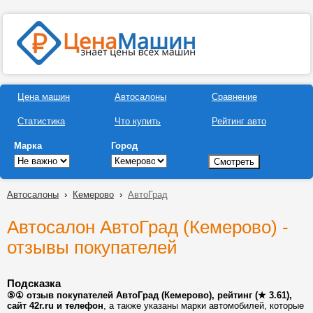
Цена машин
Автосалоны
Сравнение
Статистика
Что купить
Рейтинг авто
Марка
Город
Автосалоны
›
Кемерово
›
АвтоГрад
Автосалон АвтоГрад (Кемерово) -
отзывы покупателей
Подсказка
⑤① отзыв покупателей АвтоГрад (Кемерово), рейтинг (★ 3.61),
сайт 42r.ru и телефон
, а также указаны марки автомобилей, которые