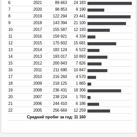
6
2021
89 663
24 183
7
2020
98 853
9 190
8
2019
122 294
23 441
9
2018
143 394
21 100
10
2017
155 587
12 193
11
2016
159 921
4 334
12
2015
175 602
15 681
13
2014
182 124
6 522
14
2013
193 017
10 893
15
2012
200 843
7 826
16
2011
211 690
10 847
17
2010
216 260
4 570
18
2009
218 125
1 865
19
2008
236 431
18 306
20
2007
238 224
1 793
21
2006
244 410
6 186
22
2005
256 669
12 259
Средний пробег за год: 11 160