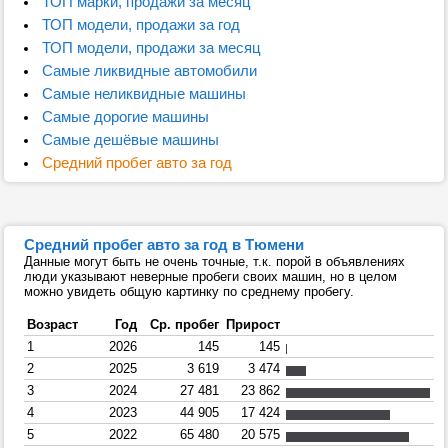
ТОП марки, продажи за месяц
ТОП модели, продажи за год
ТОП модели, продажи за месяц
Самые ликвидные автомобили
Самые неликвидные машины
Самые дорогие машины
Самые дешёвые машины
Средний пробег авто за год
Средний пробег авто за год в Тюмени
Данные могут быть не очень точные, т.к. порой в объявлениях
люди указывают неверные пробеги своих машин, но в целом
можно увидеть общую картинку по среднему пробегу.
Возраст
Год
Ср. пробег
Прирост
1
2026
145
145
2
2025
3 619
3 474
3
2024
27 481
23 862
4
2023
44 905
17 424
5
2022
65 480
20 575