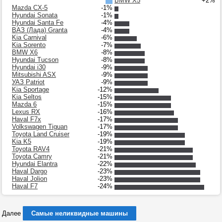
BMW X5
+2%
Mazda CX-5
-1%
Hyundai Sonata
-1%
Hyundai Santa Fe
-4%
ВАЗ (Лада) Granta
-4%
Kia Carnival
-6%
Kia Sorento
-7%
BMW X6
-8%
Hyundai Tucson
-8%
Hyundai i30
-9%
Mitsubishi ASX
-9%
УАЗ Patriot
-9%
Kia Sportage
-12%
Kia Seltos
-15%
Mazda 6
-15%
Lexus RX
-16%
Haval F7x
-17%
Volkswagen Tiguan
-17%
Toyota Land Cruiser
-19%
Kia K5
-19%
Toyota RAV4
-21%
Toyota Camry
-21%
Hyundai Elantra
-22%
Haval Dargo
-23%
Haval Jolion
-23%
Haval F7
-24%
Далее
Самые неликвидные машины