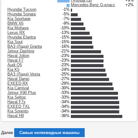
Hyundai i30
+9%
Mercedes-Benz G-класс
+2%
Hyundai Tucson
-1%
Hyundai Sonata
-5%
Kia Sportage
-7%
BMW X6
-9%
Kia Mohave
-10%
Lexus RX
-13%
Hyundai Elantra
-15%
Kia Soul
-15%
ВАЗ (Лада) Granta
-16%
Jetour Dashing
-21%
Haval Jolion
-23%
Haval F7
-23%
Audi Q5
-23%
Kia K5
-24%
ВАЗ (Лада) Vesta
-25%
Haval Dargo
-27%
EXEED RX
-29%
Kia Carnival
-30%
Jetour X90 Plus
-33%
Kia Seltos
-33%
Haval F7x
-34%
EXEED TXL
-34%
Kia Sorento
-34%
Haval H9
-36%
Далее
Самые неликвидные машины