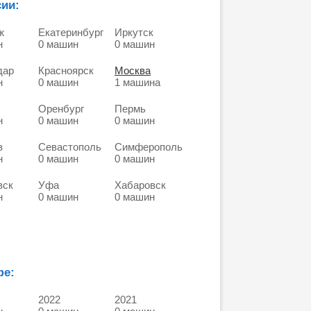
ии:
ж
Екатеринбург
Иркутск
н
0 машин
0 машин
дар
Красноярск
Москва
н
0 машин
1 машина
Оренбург
Пермь
н
0 машин
0 машин
в
Севастополь
Симферополь
н
0 машин
0 машин
вск
Уфа
Хабаровск
н
0 машин
0 машин
фе:
2022
2021