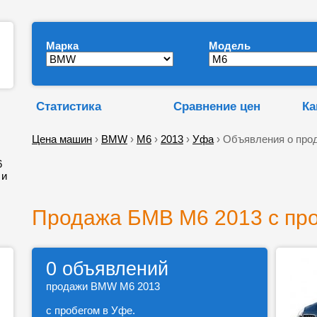
Марка
Модель
Статистика
Сравнение цен
Ка
Цена машин
›
BMW
›
M6
›
2013
›
Уфа
› Объявления о про
6
 и
Продажа БМВ М6 2013 с пр
0 объявлений
продажи BMW M6 2013
с пробегом в Уфе.