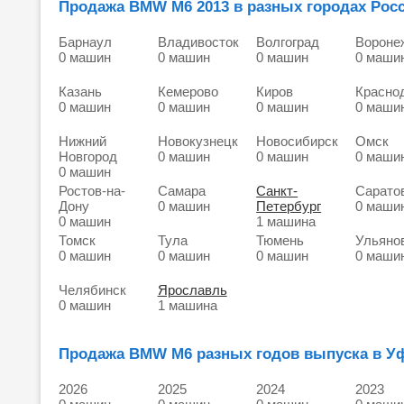
Продажа BMW M6 2013 в разных городах Росс
Барнаул
Владивосток
Волгоград
Вороне
0 машин
0 машин
0 машин
0 маши
Казань
Кемерово
Киров
Красно
0 машин
0 машин
0 машин
0 маши
Нижний
Новокузнецк
Новосибирск
Омск
Новгород
0 машин
0 машин
0 маши
0 машин
Ростов-на-
Самара
Санкт-
Сарато
Дону
0 машин
Петербург
0 маши
0 машин
1 машина
Томск
Тула
Тюмень
Ульяно
0 машин
0 машин
0 машин
0 маши
Челябинск
Ярославль
0 машин
1 машина
Продажа BMW M6 разных годов выпуска в У
2026
2025
2024
2023