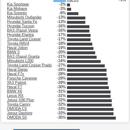
Kia Sportage
-2%
Kia Mohave
-3%
Kia Sorento
-8%
Mitsubishi Outlander
-13%
Hyundai Santa Fe
-13%
Hyundai Tucson
-16%
ВАЗ (Лада) Vesta
-16%
Hyundai Elantra
-17%
Toyota Land Cruiser
-17%
Toyota RAV4
-18%
Haval Jolion
-19%
BMW 3
-20%
ВАЗ (Лада) Granta
-21%
Mitsubishi L200
-24%
Toyota Land Cruiser Prado
-27%
Haval Dargo
-28%
Haval F7x
-28%
Porsche Cayenne
-29%
УАЗ Patriot
-29%
Haval F7
-30%
BMW X6
-31%
Lexus RX
-31%
Jetour X90 Plus
-32%
Toyota Camry
-32%
OMODA C5
-33%
Jetour Dashing
-33%
OMODA S5
-35%