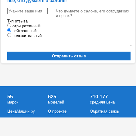
все, что думаете о салоне!
Тип отзыва
отрицательный
нейтральный
положительный
55
625
710 177
марок
моделей
средняя цена
ЦенаМашин.ру
О проекте
Обратная связь