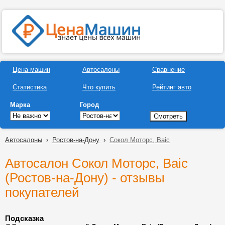
Цена машин
Автосалоны
Сравнение
Статистика
Что купить
Рейтинг авто
Марка
Город
Автосалоны
›
Ростов-на-Дону
›
Сокол Моторс, Baic
Автосалон Сокол Моторс, Baic
(Ростов-на-Дону) - отзывы
покупателей
Подсказка