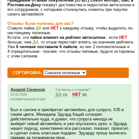
Правдивые отзывы покупателей (95 шт.) Сокол Моторс, Baic в
Ростове-на-Дону
покажут достоинства и недостатки автосалона и
его сотрудников, с которыми столкнулись клиенты при покупке
своего автомобиля.
Отзывы были полезны для вас?
Ставьте лайки
ДА
или
НЕТ
к каждому отзыву, чтобы выделить по-
настоящему полезные.
Кстати, эти
лайки влияют на рейтинг автосалона
- если
НЕТ
больше, чем
ДА
, то отзыв перестаёт влиять на значение рейтинга.
Уже
6 человек поставили 6 лайков
, из них 2 положительные и
4 отрицательные - похоже, что отзывы липовые, будьте осторожны
с этим салоном.
СОРТИРОВКА:
Андрей Смирнов
Согласны с отзывом?
ДА
НЕТ
24.11.2024
(1)
(0)
положительный отзыв
Был в салоне и приобретал автомобиль для супруги, Х35 в
синем цвете. Менеджер Эдуард Кацай сотворил
действительно чуда, я думал, что супруга никогда не
выберет новый автомобиль и уже опускались руки, а Эдуард
нашел подход, качественно все рассказал, показал, прокатил
и сделал очень классные подарки. Эдуарду прошу выписать
премию за титанически прод...