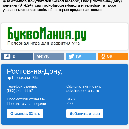
⑨⑤ отзывов покупателей Сокол Моторс, Baic (Ростов-на-Дону),
рейтинг (★ 4.24), сайт sokolmotors-baic.ru и телефон
, а также
указаны марки автомобилей, которые продает автосалон.
FB
VK
TW
OK
Ростов-на-Дону,
пр.Шолохова, 235
Телефон салона:
Официальный сайт:
(863) 309-33-52
sokolmotors-baic.ru
Просмотров страницы:
8173
Просмотры за неделю:
290
Отзывов: 95 шт.
Добавить отзыв