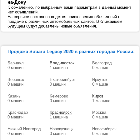
на-Дону
К сожалению, по выбранным вами параметрам в данный момент
нет объявлений.
На сервисе постоянно ведется поиск свежих объявлений о
продаже с различных автомобильных сайтов. В ближайшем
будущем будут добавлены новые объявления.
Продажа Subaru Legacy 2020 в разных городах России:
Барнаул
Владивосток
Волгоград
0 машин
1 машина
0 машин
Воронеж
Екатеринбург
Иркутск
0 машин
0 машин
0 машин
Казань
Кемерово
Киров
0 машин
0 машин
1 машина
Краснодар
Красноярск
Москва
0 машин
1 машина
0 машин
Нижний Новгород
Новокузнецк
Новосибирск
0 машин
0 машин
0 машин