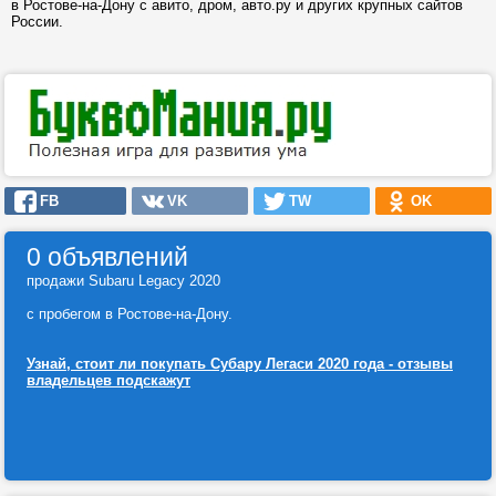
в Ростове-на-Дону с авито, дром, авто.ру и других крупных сайтов
России.
FB
VK
TW
OK
0 объявлений
продажи Subaru Legacy 2020
с пробегом в Ростове-на-Дону.
Узнай, стоит ли покупать Субару Легаси 2020 года - отзывы
владельцев подскажут