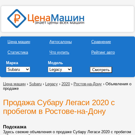
Цена машин
Автосалоны
Сравнение
Статистика
Что купить
Рейтинг авто
Марка
Модель
Цена машин
›
Subaru
›
Legacy
›
2020
›
Ростов-на-Дону
› Объявления о
продаже
Продажа Субару Легаси 2020 с
пробегом в Ростове-на-Дону
Подсказка
Здесь свежие объявления о продаже Субару Легаси 2020 с пробегом