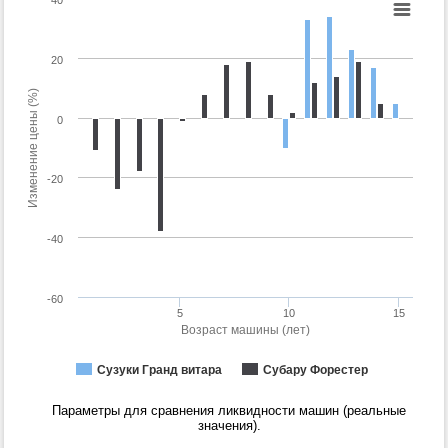
20
Изменение цены (%)
0
-20
-40
-60
5
10
15
Возраст машины (лет)
Сузуки Гранд витара
Субару Форестер
Параметры для сравнения ликвидности машин (реальные
значения).