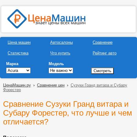
Цена машин
Автосалоны
Сравнение
Статистика
Что купить
Рейтинг авто
Марка
Модель
ЦенаМашин.ру
›
Сравнение цен
›
Сузуки Гранд витара и Субару
Форестер
Сравнение Сузуки Гранд витара и
Субару Форестер, что лучше и чем
отличается?