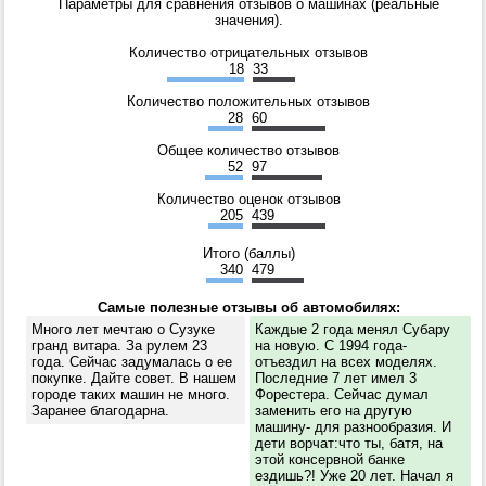
Параметры для сравнения отзывов о машинах (реальные
значения).
Количество отрицательных отзывов
18
33
Количество положительных отзывов
28
60
Общее количество отзывов
52
97
Количество оценок отзывов
205
439
Итого (баллы)
340
479
Самые полезные отзывы об автомобилях:
Много лет мечтаю о Сузуке
Каждые 2 года менял Субару
гранд витара. За рулем 23
на новую. С 1994 года-
года. Сейчас задумалась о ее
отъездил на всех моделях.
покупке. Дайте совет. В нашем
Последние 7 лет имел 3
городе таких машин не много.
Форестера. Сейчас думал
Заранее благодарна.
заменить его на другую
машину- для разнообразия. И
дети ворчат:что ты, батя, на
этой консервной банке
ездишь?! Уже 20 лет. Начал я