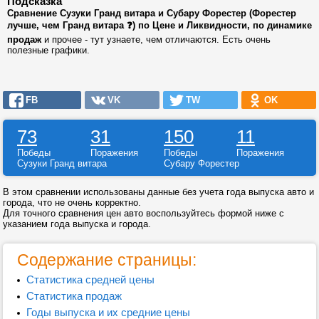
Подсказка
Сравнение Сузуки Гранд витара и Субару Форестер (Форестер
лучше, чем Гранд витара ❓) по Цене и Ликвидности, по динамике
продаж
и прочее - тут узнаете, чем отличаются. Есть очень
полезные графики.
FB
VK
TW
OK
73
31
150
11
Победы
Поражения
Победы
Поражения
Сузуки Гранд витара
Субару Форестер
В этом сравнении использованы данные без учета года выпуска авто и
города, что не очень корректно.
Для точного сравнения цен авто воспользуйтесь формой ниже с
указанием года выпуска и города.
Содержание страницы:
Статистика средней цены
Статистика продаж
Годы выпуска и их средние цены