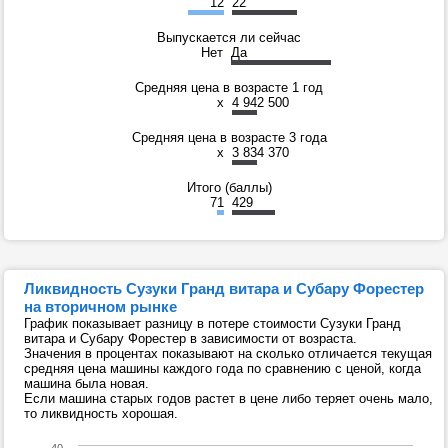
12
22
Выпускается ли сейчас
Нет
Да
Средняя цена в возрасте 1 год
x
4 942 500
Средняя цена в возрасте 3 года
x
3 834 370
Итого (баллы)
71
429
Ликвидность Сузуки Гранд витара и Субару Форестер
на вторичном рынке
График показывает разницу в потере стоимости Сузуки Гранд
витара и Субару Форестер в зависимости от возраста.
Значения в процентах показывают на сколько отличается текущая
средняя цена машины каждого года по сравнению с ценой, когда
машина была новая.
Если машина старых годов растет в цене либо теряет очень мало,
то ликвидность хорошая.
40