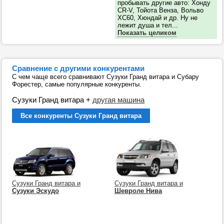
пробывать другие авто: Хонду
CR-V, Тойота Венза, Вольво
ХС60, Хюндай и др. Ну не
лежит душа и тел...
Показать целиком
Сравнение с другими конкурентами
С чем чаще всего сравнивают Сузуки Гранд витара и Субару
Форестер, самые популярные конкуренты.
Сузуки Гранд витара
+
другая машина
Все конкуренты Сузуки Гранд витара
Сузуки Гранд витара и
Сузуки Гранд витара и
Сузуки Эскудо
Шевроле Нива