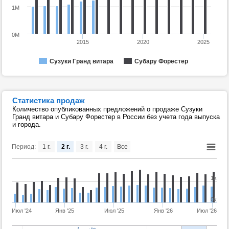
1M
0M
2015
2020
2025
Сузуки Гранд витара
Субару Форестер
Статистика продаж
Количество опубликованных предложений о продаже Сузуки
Гранд витара и Субару Форестер в России без учета года выпуска
и города.
Период:
1 г.
2 г.
3 г.
4 г.
Все
1k
0k
Июл '24
Янв '25
Июл '25
Янв '26
Июл '26