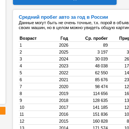
Средний пробег авто за год в России
Данные могут быть не очень точные, т.к. порой в объ
своих машин, но в целом можно увидеть общую картин
Возраст
Год
Ср. пробег
При
1
2026
89
2
2025
3 197
3
3
2024
30 039
26
4
2023
48 038
17
5
2022
62 550
14
6
2021
85 676
23
7
2020
98 474
12
8
2019
114 656
16
9
2018
128 635
13
10
2017
141 185
12
11
2016
151 836
10
12
2015
160 828
8
13
2014
171 574
10