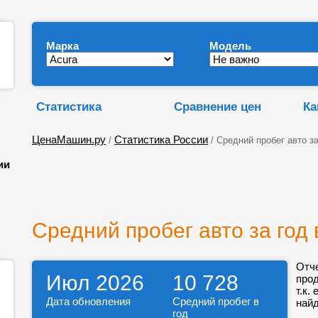
Марка
Модель
Статистика
Сравнение цен
Ка
ЦенаМашин.ру
Статистика России
/
/ Средний пробег авто за
ии
Средний пробег авто за год 
Отч
Июл 2026
10 728
про
т.к.
Дата обновления
Средний пробег в
найд
год