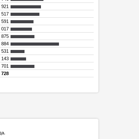
 921
 517
 591
 017
 875
 884
 531
 143
 701
 728
да.