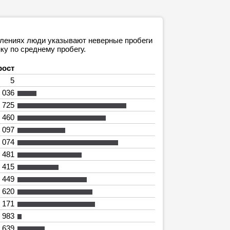
явлениях люди указывают неверные пробеги
ку по среднему пробегу.
рост
5
 036
 725
 460
 097
 074
 481
 415
 449
 620
 171
983
 639