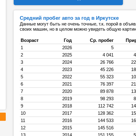
Средний пробег авто за год в Иркутске
Данные могут быть не очень точные, т.к. порой в объ
своих машин, но в целом можно увидеть общую картин
Возраст
Год
Ср. пробег
При
1
2026
5
2
2025
4 041
4
3
2024
26 766
22
4
2023
45 226
18
5
2022
55 323
10
6
2021
76 397
21
7
2020
89 878
13
8
2019
98 293
8
9
2018
112 742
14
10
2017
128 362
15
11
2016
144 533
16
12
2015
145 516
13
2014
151 155
5