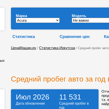
Марка
Модель
Статистика
Сравнение цен
Ка
ЦенаМашин.ру
Статистика Иркутска
/
/ Средний пробег авто
ных
Средний пробег авто за год 
Отч
Июл 2026
11 531
про
т.к.
Дата обновления
Средний пробег в
найд
год