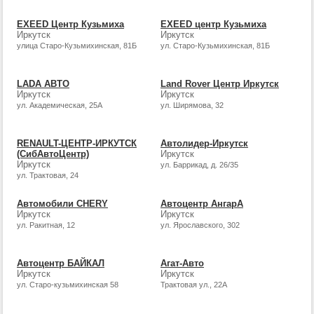
EXEED Центр Кузьмиха
EXEED центр Кузьмиха
Иркутск
Иркутск
улица Старо-Кузьмихинская, 81Б
ул. Старо-Кузьмихинская, 81Б
LADA АВТО
Land Rover Центр Иркутск
Иркутск
Иркутск
ул. Академическая, 25А
ул. Ширямова, 32
RENAULT-ЦЕНТР-ИРКУТСК
Автолидер-Иркутск
(СибАвтоЦентр)
Иркутск
Иркутск
ул. Баррикад, д. 26/35
ул. Трактовая, 24
Автомобили CHERY
Автоцентр АнгарА
Иркутск
Иркутск
ул. Ракитная, 12
ул. Ярославского, 302
Автоцентр БАЙКАЛ
Агат-Авто
Иркутск
Иркутск
ул. Старо-кузьмихинская 58
Трактовая ул., 22А