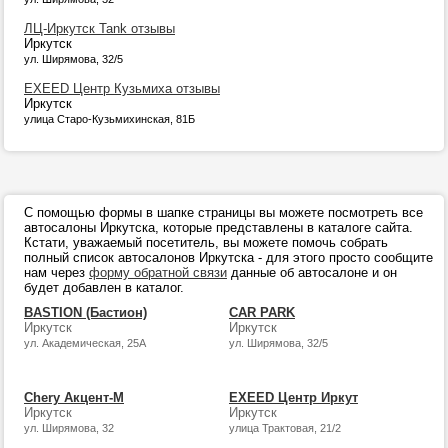
ЛЦ-Иркутск Tank отзывы
Иркутск
ул. Ширямова, 32/5
EXEED Центр Кузьмиха отзывы
Иркутск
улица Старо-Кузьмихинская, 81Б
С помощью формы в шапке страницы вы можете посмотреть все
автосалоны Иркутска, которые представлены в каталоге сайта.
Кстати, уважаемый посетитель, вы можете помочь собрать
полный список автосалонов Иркутска - для этого просто сообщите
нам через
форму обратной связи
данные об автосалоне и он
будет добавлен в каталог.
BASTION (Бастион)
CAR PARK
Иркутск
Иркутск
ул. Академическая, 25А
ул. Ширямова, 32/5
Chery Акцент-М
EXEED Центр Иркут
Иркутск
Иркутск
ул. Ширямова, 32
улица Трактовая, 21/2