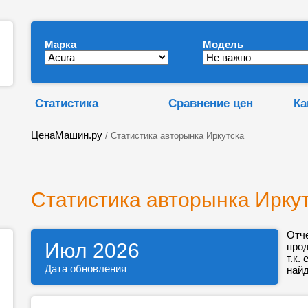
Марка
Модель
Статистика
Сравнение цен
Ка
ЦенаМашин.ру
/ Статистика авторынка Иркутска
Статистика авторынка Ирку
Отч
Июл 2026
про
т.к.
Дата обновления
найд