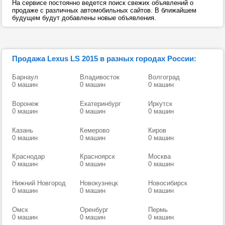
На сервисе постоянно ведется поиск свежих объявлений о
продаже с различных автомобильных сайтов. В ближайшем
будущем будут добавлены новые объявления.
Продажа Lexus LS 2015 в разных городах России:
Барнаул
Владивосток
Волгоград
0 машин
0 машин
0 машин
Воронеж
Екатеринбург
Иркутск
0 машин
0 машин
0 машин
Казань
Кемерово
Киров
0 машин
0 машин
0 машин
Краснодар
Красноярск
Москва
0 машин
0 машин
0 машин
Нижний Новгород
Новокузнецк
Новосибирск
0 машин
0 машин
0 машин
Омск
Оренбург
Пермь
0 машин
0 машин
0 машин