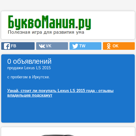
FB
VK
TW
OK
0 объявлений
продажи Lexus LS 2015
с пробегом в Иркутске.
Узнай, стоит ли покупать Lexus LS 2015 года - отзывы
владельцев подскажут