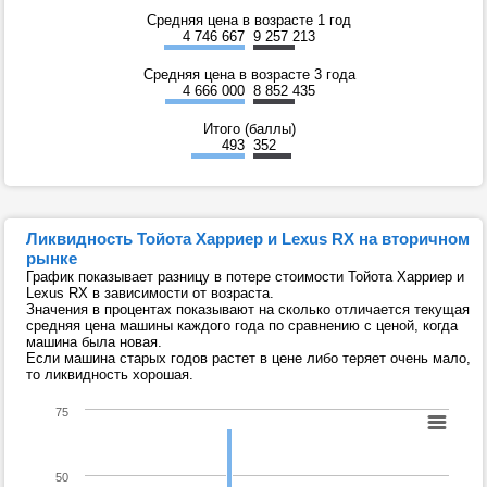
Средняя цена в возрасте 1 год
4 746 667
9 257 213
Средняя цена в возрасте 3 года
4 666 000
8 852 435
Итого (баллы)
493
352
Ликвидность Тойота Харриер и Lexus RX на вторичном
рынке
График показывает разницу в потере стоимости Тойота Харриер и
Lexus RX в зависимости от возраста.
Значения в процентах показывают на сколько отличается текущая
средняя цена машины каждого года по сравнению с ценой, когда
машина была новая.
Если машина старых годов растет в цене либо теряет очень мало,
то ликвидность хорошая.
75
50