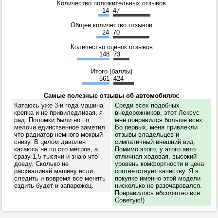
Количество положительных отзывов
14
47
Общее количество отзывов
24
70
Количество оценок отзывов
148
73
Итого (баллы)
561
424
Самые полезные отзывы об автомобилях:
Катаюсь уже 3-и года машина
Среди всех подобных
крепка и не привиледливая, я
внедорожников, этот Лексус
рад. Поломки были но по
мне понравился больше всех.
мелочи единственное заметил
Во первых, меня привлекли
что радиатор немного мокрый
отзывы владельцев и
снизу. В целом даволен
симпатичный внешний вид.
катаюсь не по сто метров, а
Помимо этого, у этого авто
сразу 1,5 тысячи и знаю что
отличная ходовая, высокий
доеду. Сколько не
уровень комфортности и цена
расхваливай машину если
соответствует качеству. Я в
следить и вовремя все менять
покупке именно этой модели
ездить будет и запарожец.
нисколько не разочаровался.
Понравилось абсолютно всё.
Советую!)