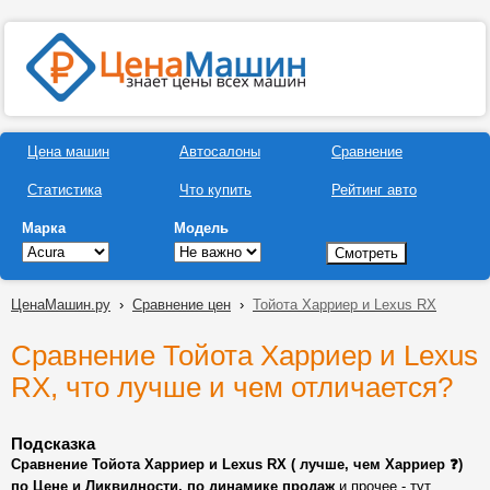
Цена машин
Автосалоны
Сравнение
Статистика
Что купить
Рейтинг авто
Марка
Модель
ЦенаМашин.ру
›
Сравнение цен
›
Тойота Харриер и Lexus RX
Сравнение Тойота Харриер и Lexus
RX, что лучше и чем отличается?
Подсказка
Сравнение Тойота Харриер и Lexus RX ( лучше, чем Харриер ❓)
по Цене и Ликвидности, по динамике продаж
и прочее - тут