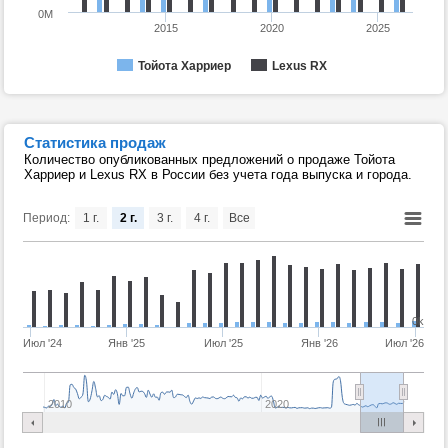
0M
2015
2020
2025
Тойота Харриер
Lexus RX
Статистика продаж
Количество опубликованных предложений о продаже Тойота
Харриер и Lexus RX в России без учета года выпуска и города.
Период:
1 г.
2 г.
3 г.
4 г.
Все
0k
Июл '24
Янв '25
Июл '25
Янв '26
Июл '26
2010
2020