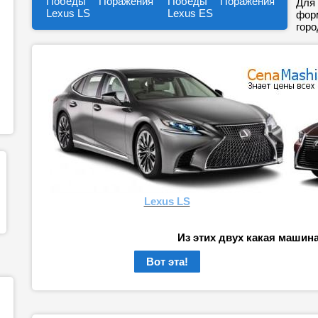
Победы
Поражения
Победы
Поражения
Для 
Lexus LS
Lexus ES
форм
горо
Lexus LS
Из этих двух какая машин
Вот эта!