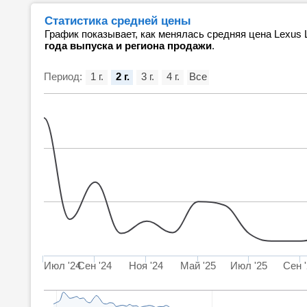
Статистика средней цены
График показывает, как менялась средняя цена Lexus 
года выпуска и региона продажи
.
Период:
1 г.
2 г.
3 г.
4 г.
Все
Июл '24
Сен '24
Ноя '24
Май '25
Июл '25
Сен 