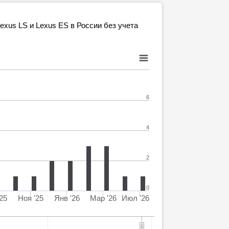
xus LS и Lexus ES в России без учета
6
4
2
0
25
Ноя '25
Янв '26
Мар '26
Июл '26