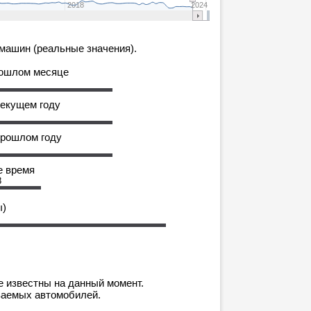
2018
2024
машин (реальные значения).
рошлом месяце
текущем году
прошлом году
е время
8
ы)
е известны на данный момент.
ваемых автомобилей.