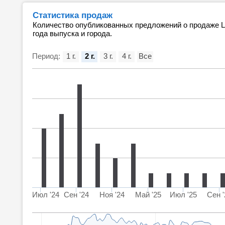
Статистика продаж
Количество опубликованных предложений о продаже Le
года выпуска и города.
Период:
1 г.
2 г.
3 г.
4 г.
Все
Июл '24
Сен '24
Ноя '24
Май '25
Июл '25
Сен '