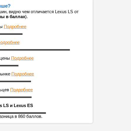
учше?
ин, видно чем отличается Lexus LS от
ны в баллах
).
ны
Подробнее
одробнее
 цены
Подробнее
рынке
Подробнее
льцев
Подробнее
s LS и Lexus ES
азница в 860 баллов.