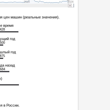
2018
2024
я цен машин (реальные значения).
се время
 428
кущий год
 500
ошлый год
 875
ода назад
 684
ы)
я в России.