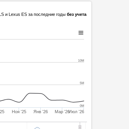
LS и Lexus ES за последние годы
без учета
10M
5M
0M
'25
Ноя '25
Янв '26
Мар '26
Июл '26