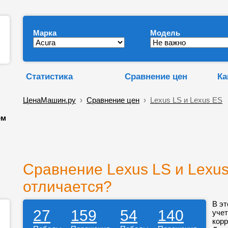
Марка
Модель
Статистика
Сравнение цен
Ка
ЦенаМашин.ру
›
Сравнение цен
›
Lexus LS и Lexus ES
ем
Сравнение Lexus LS и Lexus
отличается?
В эт
27
159
54
140
учет
корр