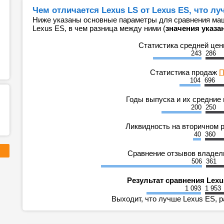
Чем отличается Lexus LS от Lexus ES, что л
Ниже указаны основные параметры для сравнения маш
Lexus ES, в чем разница между ними (
значения указа
Статистика средней це
243
286
Статистика продаж
П
104
696
Годы выпуска и их средние
200
250
Ликвидность на вторичном 
40
360
Сравнение отзывов владе
506
361
Результат сравнения Lexu
1 093
1 953
Выходит, что лучше Lexus ES, р