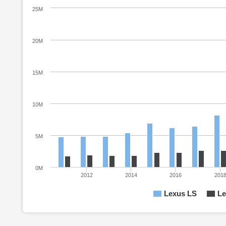
25M
20M
15M
10M
5M
0M
2012
2014
2016
201
Lexus LS
Le