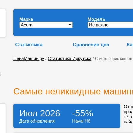
Марка
Модель
Статистика
Сравнение цен
Ка
ЦенаМашин.ру
Статистика Иркутска
/
/ Самые неликвидные
а
Самые неликвидные машины
Отч
Июл 2026
-55%
про
т.к.
Дата обновления
Haval H6
найд