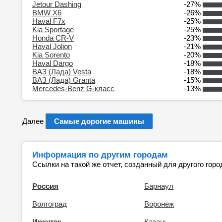
Jetour Dashing
-27%
BMW X6
-26%
Haval F7x
-25%
Kia Sportage
-25%
Honda CR-V
-23%
Haval Jolion
-21%
Kia Sorento
-20%
Haval Dargo
-18%
ВАЗ (Лада) Vesta
-18%
ВАЗ (Лада) Granta
-15%
Mercedes-Benz G-класс
-13%
Далее
Самые дорогие машины
Информация по другим городам
Ссылки на такой же отчет, созданный для другого горо
Россия
Барнаул
Волгоград
Воронеж
Иркутск
Казань