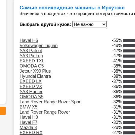
Самые неликвидные машины в Иркутске
Значения в процентах - это процент потери стоимости
Выбрать другой кузов:
Haval H6
-55%
Volkswagen Tiguan
-49%
УАЗ Patriot
-47%
УАЗ Pickup
-47%
EXEED TXL
-41%
OMODA C5
-39%
Jetour X90 Plus
-38%
Hyundai Elantra
-38%
EXEED LX
-37%
EXEED VX
-36%
УАЗ Hunter
-36%
OMODA S5
-36%
Land Rover Range Rover Sport
-32%
BMW X5
-31%
Land Rover Range Rover
-31%
Haval H9
-31%
Haval F7
-30%
Mazda 3
-29%
EXEED RX
-27%