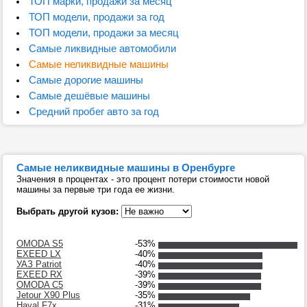
ТОП марки, продажи за месяц
ТОП модели, продажи за год
ТОП модели, продажи за месяц
Самые ликвидные автомобили
Самые неликвидные машины
Самые дорогие машины
Самые дешёвые машины
Средний пробег авто за год
Самые неликвидные машины в Оренбурге
Значения в процентах - это процент потери стоимости новой
машины за первые три года ее жизни.
Выбрать другой кузов:
OMODA S5
-53%
EXEED LX
-40%
УАЗ Patriot
-40%
EXEED RX
-39%
OMODA C5
-39%
Jetour X90 Plus
-35%
Haval F7x
-31%