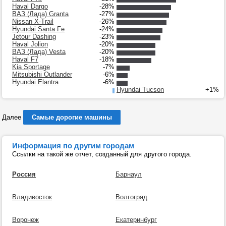
Haval Dargo
-28%
ВАЗ (Лада) Granta
-27%
Nissan X-Trail
-26%
Hyundai Santa Fe
-24%
Jetour Dashing
-23%
Haval Jolion
-20%
ВАЗ (Лада) Vesta
-20%
Haval F7
-18%
Kia Sportage
-7%
Mitsubishi Outlander
-6%
Hyundai Elantra
-6%
Hyundai Tucson
+1%
Далее
Самые дорогие машины
Информация по другим городам
Ссылки на такой же отчет, созданный для другого города.
Россия
Барнаул
Владивосток
Волгоград
Воронеж
Екатеринбург