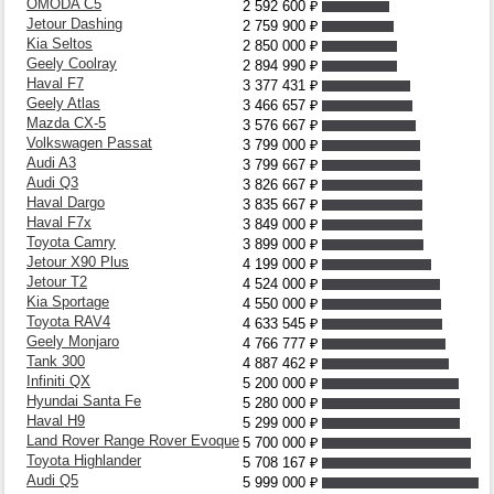
OMODA C5
2 592 600
₽
Jetour Dashing
2 759 900
₽
Kia Seltos
2 850 000
₽
Geely Coolray
2 894 990
₽
Haval F7
3 377 431
₽
Geely Atlas
3 466 657
₽
Mazda CX-5
3 576 667
₽
Volkswagen Passat
3 799 000
₽
Audi A3
3 799 667
₽
Audi Q3
3 826 667
₽
Haval Dargo
3 835 667
₽
Haval F7x
3 849 000
₽
Toyota Camry
3 899 000
₽
Jetour X90 Plus
4 199 000
₽
Jetour T2
4 524 000
₽
Kia Sportage
4 550 000
₽
Toyota RAV4
4 633 545
₽
Geely Monjaro
4 766 777
₽
Tank 300
4 887 462
₽
Infiniti QX
5 200 000
₽
Hyundai Santa Fe
5 280 000
₽
Haval H9
5 299 000
₽
Land Rover Range Rover Evoque
5 700 000
₽
Toyota Highlander
5 708 167
₽
Audi Q5
5 999 000
₽