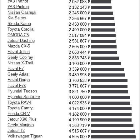
УАЗ Patriot
2 052 083
₽
УАЗ Pickup
2 132 143
₽
Nissan Qashqai
2 245 000
₽
Kia Seltos
2 366 667
₽
Skoda Karoq
2 450 000
₽
Toyota Corolla
2 499 000
₽
OMODA C5
2 517 094
₽
Jetour Dashing
2 531 867
₽
Mazda CX-5
2 605 000
₽
Haval Jolion
2 668 444
₽
Geely Coolray
2 833 743
₽
Nissan X-Trail
3 100 000
₽
Haval F7
3 359 000
₽
Geely Atlas
3 489 993
₽
Haval Dargo
3 760 538
₽
Haval F7x
3 771 067
₽
Hyundai Tucson
3 821 750
₽
Hyundai Santa Fe
4 000 000
₽
Toyota RAV4
4 022 933
₽
Toyota Camry
4 174 000
₽
Honda CR-V
4 182 000
₽
Jetour X90 Plus
4 199 900
₽
Geely Monjaro
4 368 719
₽
Jetour T2
4 515 667
₽
Volkswagen Tiguan
4 595 000
₽