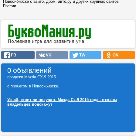
Новосибирске с авито, дром, авто.ру и других крупных сайтов
России.
FB
VK
TW
OK
0 объявлений
продажи Mazda CX-9 2015
с пробегом в Новосибирске.
Узнай, стоит ли покупать Мазда Сх-9 2015 года - отзывы
владельцев подскажут