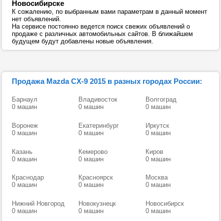
Новосибирске
К сожалению, по выбранным вами параметрам в данный момент
нет объявлений.
На сервисе постоянно ведется поиск свежих объявлений о
продаже с различных автомобильных сайтов. В ближайшем
будущем будут добавлены новые объявления.
Продажа Mazda CX-9 2015 в разных городах России:
Барнаул
Владивосток
Волгоград
0 машин
0 машин
0 машин
Воронеж
Екатеринбург
Иркутск
0 машин
0 машин
0 машин
Казань
Кемерово
Киров
0 машин
0 машин
0 машин
Краснодар
Красноярск
Москва
0 машин
0 машин
0 машин
Нижний Новгород
Новокузнецк
Новосибирск
0 машин
0 машин
0 машин