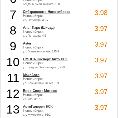
Богдана Хмельницкого, 128
7
3.98
Сибтрансавто-Новосибирск
Новосибирск
ул. Петухова, д. 17
8
3.97
Альт-Парк (Шкода)
Новосибирск
ул. Петухова, 4/2
9
3.97
Aster
Новосибирск
ул. Большевистская, 125/9
10
3.97
OMODA Эксперт Авто НСК
Новосибирск
ул. Богдана Хмельницкого, 75/1
11
3.97
МаксАвто
Новосибирск
ул. Семьи Шамшиных 61/1
12
3.97
Евро-Спорт Моторс
Новосибирск
ул. Дачная, 42
13
3.97
АвтоГалерея-НСК
Новосибирск
ул. Жуковского, 96/2