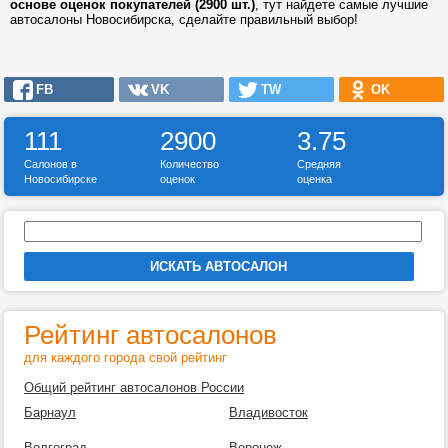
основе оценок покупателей (2900 шт.)
, тут найдете самые лучшие
автосалоны Новосибирска, сделайте правильный выбор!
FB
VK
TW
OK
111
2900
3.75
Салонов в
Количество
Средняя
Новосибирске
оценок
оценка
Рейтинг автосалонов
для каждого города свой рейтинг
Общий рейтинг автосалонов России
Барнаул
Владивосток
Волгоград
Воронеж