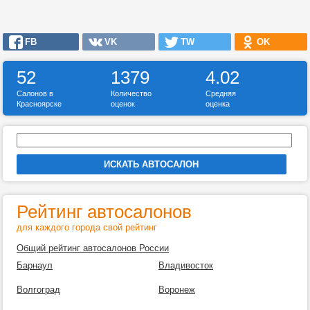
FB
VK
TW
OK
52
1379
4.02
Салонов в
Количество
Средняя
Красноярске
оценок
оценка
Рейтинг автосалонов
для каждого города свой рейтинг
Общий рейтинг автосалонов России
Барнаул
Владивосток
Волгоград
Воронеж