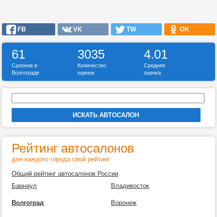
FB
VK
TW
OK
61
3035
4.01
Салонов в
Количество
Средняя
Волгограде
оценок
оценка
Рейтинг автосалонов
для каждого города свой рейтинг
Общий рейтинг автосалонов России
Барнаул
Владивосток
Волгоград
Воронеж