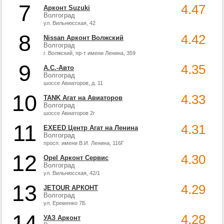
7
4.47
Арконт Suzuki
Волгоград
ул. Вильнюсская, 42
8
4.42
Nissan Арконт Волжский
Волгоград
г. Волжский, пр-т имени Ленина, 359
9
4.35
А.С.-Авто
Волгоград
шоссе Авиаторов, д. 11
10
4.33
TANK Агат на Авиаторов
Волгоград
шоссе Авиаторов 2г
11
4.31
EXEED Центр Агат на Ленина
Волгоград
просп. имени В.И. Ленина, 116Г
12
4.30
Opel Арконт Сервис
Волгоград
ул. Вильнюсская, 42/1
13
4.29
JETOUR АРКОНТ
Волгоград
ул. Еременко 7Б
14
4.28
УАЗ Арконт