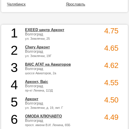
Челябинск
Ярославль
1
4.75
EXEED центр Арконт
Волгоград
ул. Землячки, 25
2
4.65
Chery Арконт
Волгоград
ул. Землячки, 19Г
3
4.62
BAIC АГАТ на Авиаторов
Волгоград
шоссе Авиаторов, 2а
4
4.55
Арконт, Baic
Волгоград
пр-кт Ленина, 113Д
5
4.50
Арконт
Волгоград
ул. Землячки, д. 19, лит. Г
6
4.49
OMODA КЛЮЧАВТО
Волгоград
просп. имени В.И. Ленина, 65Б