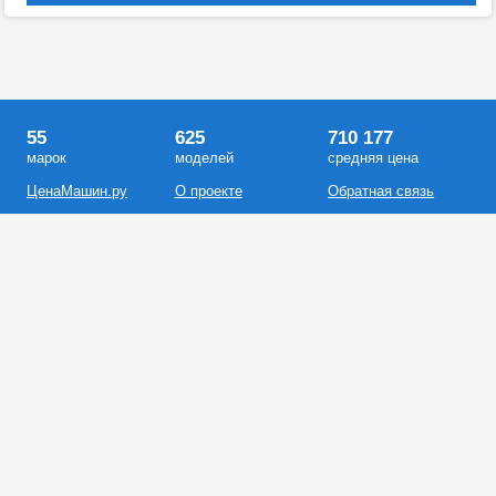
55
625
710 177
марок
моделей
средняя цена
ЦенаМашин.ру
О проекте
Обратная связь