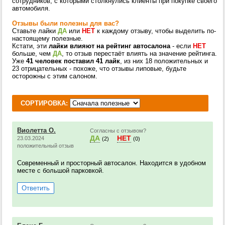
сотрудников, с которыми столкнулись клиенты при покупке своего
автомобиля.
Отзывы были полезны для вас?
Ставьте лайки
ДА
или
НЕТ
к каждому отзыву, чтобы выделить по-
настоящему полезные.
Кстати, эти
лайки влияют на рейтинг автосалона
- если
НЕТ
больше, чем
ДА
, то отзыв перестаёт влиять на значение рейтинга.
Уже
41 человек поставил 41 лайк
, из них 18 положительных и
23 отрицательных - похоже, что отзывы липовые, будьте
осторожны с этим салоном.
СОРТИРОВКА:
Виолетта О.
Согласны с отзывом?
ДА
НЕТ
23.03.2024
(2)
(0)
положительный отзыв
Современный и просторный автосалон. Находится в удобном
месте с большой парковкой.
Ответить