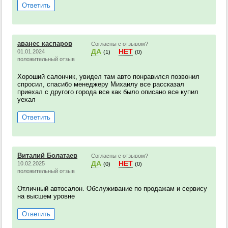
Ответить
аванес каспаров
Согласны с отзывом?
ДА
НЕТ
01.01.2024
(1)
(0)
положительный отзыв
Хороший салончик, увидел там авто понравился позвонил
спросил, спасибо менеджеру Михаилу все рассказал
приехал с другого города все как было описано все купил
уехал
Ответить
Виталий Болатаев
Согласны с отзывом?
ДА
НЕТ
10.02.2025
(0)
(0)
положительный отзыв
Отличный автосалон. Обслуживание по продажам и сервису
на высшем уровне
Ответить