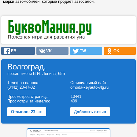
марки автомобилей, которые продает автосалон.
FB
VK
TW
OK
Волгоград,
просп. имени В.И. Ленина, 65Б
Телефон салона:
Официальный сайт:
(8442) 20-47-82
omoda-keyauto-vlg.ru
Просмотров страницы:
10441
Просмотры за неделю:
409
Отзывов: 23 шт.
Добавить отзыв