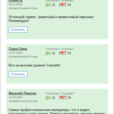
Елена Б.
Согласны с отзывом?
ДА
НЕТ
29.11.2024
(1)
(0)
положительный отзыв
Отличный сервис, грамотный и приветливый персонал.
Рекомендую!
Ответить
Саша Саша
Согласны с отзывом?
ДА
НЕТ
19.07.2024
(1)
(0)
положительный отзыв
Все на высшем уровне! Спасибо!
Ответить
Василий Пимкин
Согласны с отзывом?
ДА
НЕТ
12.03.2024
(1)
(0)
положительный отзыв
Самые профессиональные менеджеры, что я видел,
находятся в этом салоне. Помогут подобрать машину именно