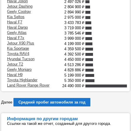
Haval Jolion
2 497 026
₽
Jetour Dashing
2 804 900
₽
Geely Coolray
2 894 990
₽
Kia Seltos
2 975 000
₽
Haval F7
3 433 783
₽
Haval Dargo
3 719 000
₽
Geely Atlas
3 785 546
₽
Haval F7x
3 999 000
₽
Jetour X90 Plus
4 199 000
₽
Kia Sportage
4 359 500
₽
Toyota RAV4
4 392 500
₽
Hyundai Tucson
4 450 000
₽
Jetour T2
4 513 286
₽
Geely Monjaro
4 828 886
₽
Haval H9
5 199 000
₽
Toyota Highlander
5 350 000
₽
Land Rover Range Rover
24 490 000
₽
Далее
Средний пробег автомобиля за год
Информация по другим городам
Ссылки на такой же отчет, созданный для другого города.