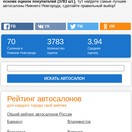
основе оценок покупателей (3783 шт.)
, тут найдете самые лучшие
автосалоны Нижнего Новгорода, сделайте правильный выбор!
FB
VK
TW
OK
70
3783
3.94
Салонов в
Количество
Средняя
Нижнем Новгороде
оценок
оценка
Рейтинг автосалонов
для каждого города свой рейтинг
Общий рейтинг автосалонов России
Барнаул
Владивосток
Волгоград
Воронеж