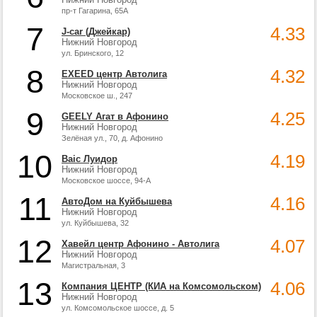
пр-т Гагарина, 65А
7
4.33
J-car (Джейкар)
Нижний Новгород
ул. Бринского, 12
8
4.32
EXEED центр Автолига
Нижний Новгород
Московское ш., 247
9
4.25
GEELY Агат в Афонино
Нижний Новгород
Зелёная ул., 70, д. Афонино
10
4.19
Baic Луидор
Нижний Новгород
Московское шоссе, 94-А
11
4.16
АвтоДом на Куйбышева
Нижний Новгород
ул. Куйбышева, 32
12
4.07
Хавейл центр Афонино - Автолига
Нижний Новгород
Магистральная, 3
13
4.06
Компания ЦЕНТР (КИА на Комсомольском)
Нижний Новгород
ул. Комсомольское шоссе, д. 5