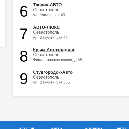
Таврия-АВТО
6
Севастополь
ул. Училищная,40
АВТО-ЛЮКC
7
Севастополь
ул. Вакуленчука 47
Крым-Автохолдинг
8
Севастополь
Фиолентовское шоссе, д.5Б
Студгородок-Авто
9
Севастополь
ул. Вакуленчука 35Б
городов
марок
моделей
авто 