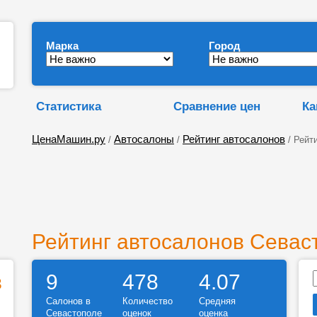
Марка
Город
Статистика
Сравнение цен
Ка
ЦенаМашин.ру
Автосалоны
Рейтинг автосалонов
/
/
/ Рейт
Рейтинг автосалонов Севас
в
9
478
4.07
Салонов в
Количество
Средняя
Севастополе
оценок
оценка