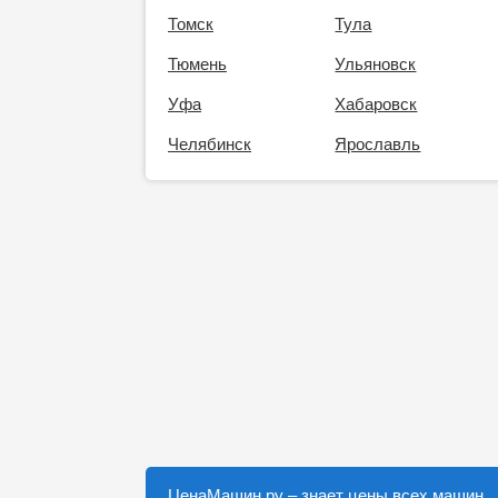
Томск
Тула
Тюмень
Ульяновск
Уфа
Хабаровск
Челябинск
Ярославль
ЦенаМашин.ру
– знает цены всех машин