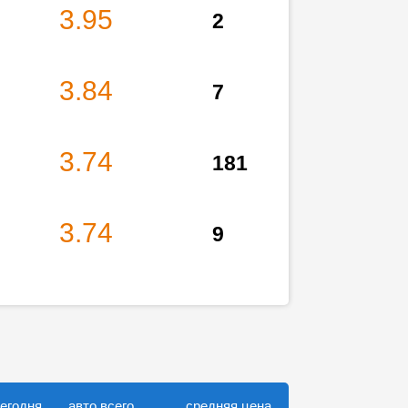
3.95
2
3.84
7
3.74
181
3.74
9
сегодня
авто всего
средняя цена