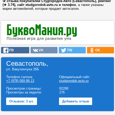
③ отзыва покупателей Студгородок-Авто (Севастополь), рейтинг
(★ 3.74), сайт studgorodok-avto.ru и телефон
, а также указаны
марки автомобилей, которые продает автосалон.
FB
VK
TW
OK
Севастополь,
ул. Вакуленчука 35Б
Телефон салона:
Официальный сайт:
+7 (978) 069 88 13
studgorodok-avto.ru
Просмотров страницы:
82288
Просмотры за неделю:
276
Отзывов: 3 шт.
Добавить отзыв