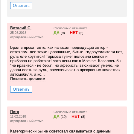
Ответить
Виталий С.
Согласны с отзывом?
ДА
НЕТ
25.08.2018
(9)
(6)
отрицательный отзыв
Брал в прокат авто. как написал предыдущий автор -
автохлам. все тачки царапанные, битые. гидроусилителя нет,
руль еле крутится! тормоза тугие! половина кнопок и
приборов не работают! зато цены как в Москве. Казалось бы
"не нравится - не бери", но аферисты втюхивают умело, не
давая сесть за руль, рассказывают о прекрасных качествах
автомобиля. а ко...
Показать целиком
Ответить
Петр
Согласны с отзывом?
ДА
НЕТ
11.02.2018
(10)
(8)
отрицательный отзыв
Категорически бы не советовал связываться с данным