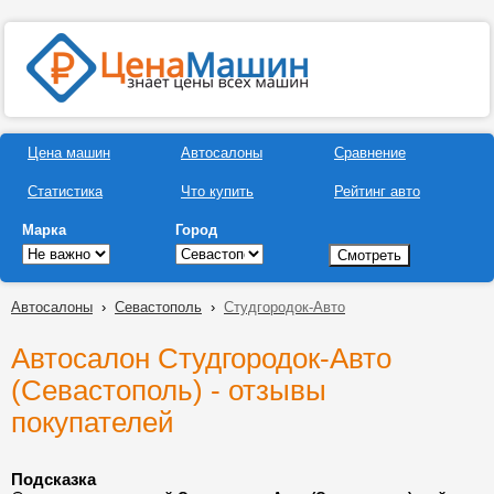
Цена машин
Автосалоны
Сравнение
Статистика
Что купить
Рейтинг авто
Марка
Город
Автосалоны
›
Севастополь
›
Студгородок-Авто
Автосалон Студгородок-Авто
(Севастополь) - отзывы
покупателей
Подсказка