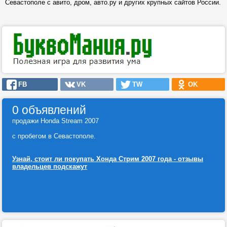
Севастополе с авито, дром, авто.ру и других крупных сайтов России.
FB
VK
TW
OK
0 объявлений
продажи Honda Stream 2007
с пробегом в Севастополе.
Узнай, стоит ли покупать Хонда Стрим 2007 года - отзывы
владельцев подскажут