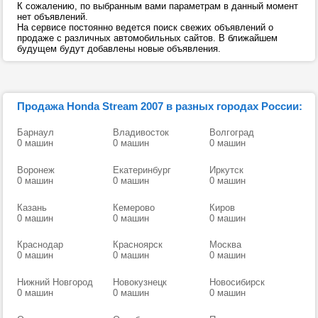
К сожалению, по выбранным вами параметрам в данный момент
нет объявлений.
На сервисе постоянно ведется поиск свежих объявлений о
продаже с различных автомобильных сайтов. В ближайшем
будущем будут добавлены новые объявления.
Продажа Honda Stream 2007 в разных городах России:
Барнаул
Владивосток
Волгоград
0 машин
0 машин
0 машин
Воронеж
Екатеринбург
Иркутск
0 машин
0 машин
0 машин
Казань
Кемерово
Киров
0 машин
0 машин
0 машин
Краснодар
Красноярск
Москва
0 машин
0 машин
0 машин
Нижний Новгород
Новокузнецк
Новосибирск
0 машин
0 машин
0 машин