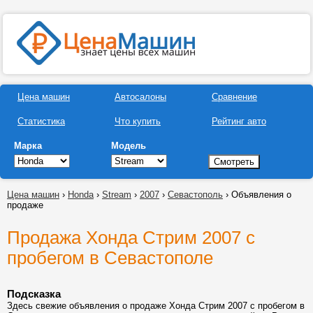
Цена машин
Автосалоны
Сравнение
Статистика
Что купить
Рейтинг авто
Марка
Модель
Цена машин
›
Honda
›
Stream
›
2007
›
Севастополь
› Объявления о
продаже
Продажа Хонда Стрим 2007 с
пробегом в Севастополе
Подсказка
Здесь свежие объявления о продаже Хонда Стрим 2007 с пробегом в