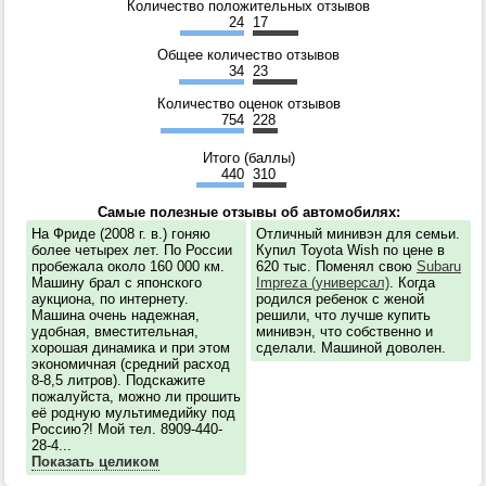
Количество положительных отзывов
24
17
Общее количество отзывов
34
23
Количество оценок отзывов
754
228
Итого (баллы)
440
310
Самые полезные отзывы об автомобилях:
На Фриде (2008 г. в.) гоняю
Отличный минивэн для семьи.
более четырех лет. По России
Купил Toyota Wish по цене в
пробежала около 160 000 км.
620 тыс. Поменял свою
Subaru
Машину брал с японского
Impreza (универсал)
. Когда
аукциона, по интернету.
родился ребенок с женой
Машина очень надежная,
решили, что лучше купить
удобная, вместительная,
минивэн, что собственно и
хорошая динамика и при этом
сделали. Машиной доволен.
экономичная (средний расход
8-8,5 литров). Подскажите
пожалуйста, можно ли прошить
её родную мультимедийку под
Россию?! Мой тел. 8909-440-
28-4...
Показать целиком