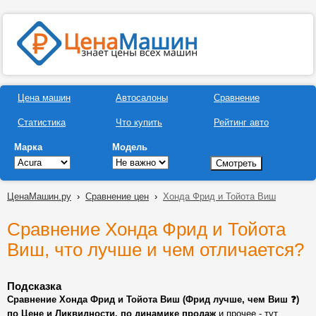
Цена машин
Автосалоны
Сравнение
Статистика
Что купить
Рейтинг авто
Марка
Модель
ЦенаМашин.ру
›
Сравнение цен
›
Хонда Фрид и Тойота Виш
Сравнение Хонда Фрид и Тойота
Виш, что лучше и чем отличается?
Подсказка
Сравнение Хонда Фрид и Тойота Виш (Фрид лучше, чем Виш ❓)
по Цене и Ликвидности, по динамике продаж
и прочее - тут